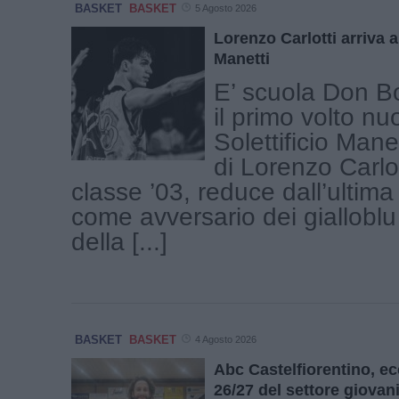
BASKET
BASKET
5 Agosto 2026
Lorenzo Carlotti arriva al
Manetti
E’ scuola Don B
il primo volto nu
Solettificio Manet
di Lorenzo Carlot
classe ’03, reduce dall’ultima
come avversario dei gialloblu t
della [...]
BASKET
BASKET
4 Agosto 2026
Abc Castelfiorentino, ec
26/27 del settore giovani