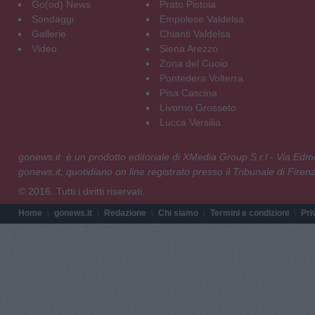
Go(od) News
Prato Pistoia
Sondaggi
Empolese Valdelsa
Gallerie
Chianti Valdelsa
Video
Siena Arezzo
Zona del Cuoio
Pontedera Volterra
Pisa Cascina
Livorno Grosseto
Lucca Versilia
gonews.it è un prodotto editoriale di XMedia Group S.r.l - Via E
gonews.it, quotidiano on line registrato presso il Tribunale di Fire
© 2016. Tutti i diritti riservati.
Home
gonews.it
Redazione
Chi siamo
Termini e condizioni
Pri