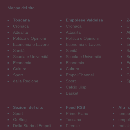
Mappa del sito
Toscana
Empolese Valdelsa
Z
Cronaca
Cronaca
C
Attualità
Attualità
At
Politica e Opinioni
Politica e Opinioni
Po
Economia e Lavoro
Economia e Lavoro
E
Sanità
Sanità
S
Scuola e Università
Scuola e Università
S
Economia
Economia
E
Cultura
Cultura
C
Sport
EmpoliChannel
C
dalla Regione
Sport
S
Calcio Uisp
Basket
Sezioni del sito
Feed RSS
Altri
Sport
Primo Piano
tempol
GoBlog
Toscana
empoli
Della Storia d'Empoli
Firenze
radiol