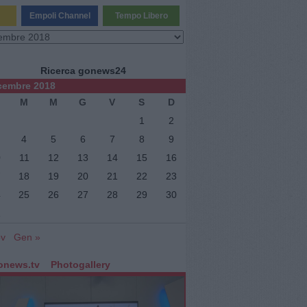
Empoli Channel
Tempo Libero
vi
Ricerca gonews24
cembre 2018
M
M
G
V
S
D
1
2
4
5
6
7
8
9
0
11
12
13
14
15
16
ne
7
18
19
20
21
22
23
4
25
26
27
28
29
30
1
ov
Gen »
onews.tv
Photogallery