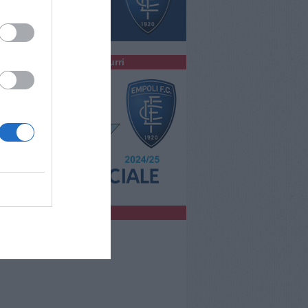
colta la Radio degli Azzurri
bblicità