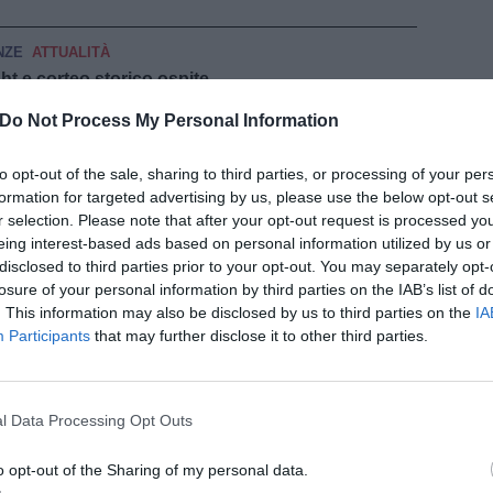
NZE
ATTUALITÀ
ght e corteo storico ospite
Do Not Process My Personal Information
ERRA
ATTUALITÀ
tivato spazzamento meccanico
to opt-out of the sale, sharing to third parties, or processing of your per
formation for targeted advertising by us, please use the below opt-out s
pu
OIA
POLITICA E OPINIONI
r selection. Please note that after your opt-out request is processed y
frenata": il controcommento del Pd
eing interest-based ads based on personal information utilized by us or
disclosed to third parties prior to your opt-out. You may separately opt-
NZE
ECONOMIA E LAVORO
losure of your personal information by third parties on the IAB’s list of
riders di Firenze. A Babbo Natale chiedono un
. This information may also be disclosed by us to third parties on the
IA
Participants
that may further disclose it to other third parties.
ERA
ATTUALITÀ
Pu
te, cospicuo finanziamento a Unione Valdera e
l Data Processing Opt Outs
SACCO
POLITICA E OPINIONI
o opt-out of the Sharing of my personal data.
, parlamentari e consiglieri regionali chiedono