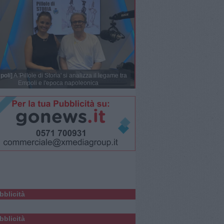
poli]
A 'Pillole di Storia' si analizza il legame tra
Empoli e l'epoca napoleonica
bblicità
bblicità