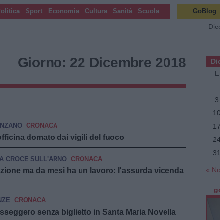
olitica
Sport
Economia
Cultura
Sanità
Scuola
GoBlog
Archi
Giorno:
22 Dicembre 2018
Di
L
3
1
Navigazio
←
ENZANO
CRONACA
1
Articoli
ficina domato dai vigili del fuoco
2
precedenti
3
A CROCE SULL'ARNO
CRONACA
« N
zione ma da mesi ha un lavoro: l'assurda vicenda
g
NZE
CRONACA
asseggero senza biglietto in Santa Maria Novella