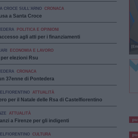
A CROCE SULL'ARNO
CRONACA
hiusa a Santa Croce
TEDERA
POLITICA E OPINIONI
accesso agli atti per i finanziamenti
[Em
ARI
ECONOMIA E LAVORO
 per elezioni Rsu
TEDERA
CRONACA
 un 37enne di Pontedera
ELFIORENTINO
ATTUALITÀ
ro per il Natale delle Rsa di Castelfiorentino
NZE
ATTUALITÀ
pu
nzi a Firenze per gli indigenti
ELFIORENTINO
CULTURA
pu