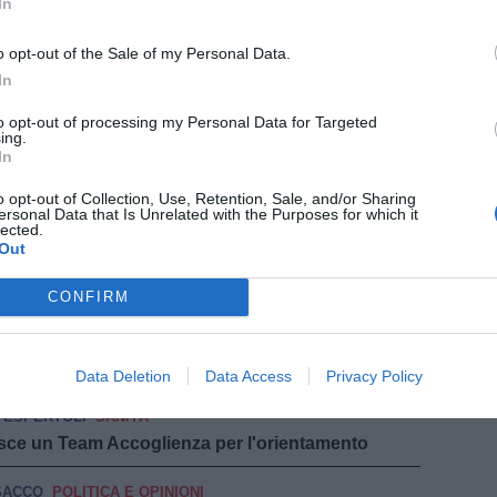
In
o opt-out of the Sale of my Personal Data.
LESE VALDELSA
POLITICA E OPINIONI
In
ntrodestra fa approvare all'unanimità la mozione
As
to opt-out of processing my Personal Data for Targeted
ing.
NZE
In
 consegna assegni, olio e panettoni per
o opt-out of Collection, Use, Retention, Sale, and/or Sharing
ersonal Data that Is Unrelated with the Purposes for which it
lected.
Out
CANA
ATTUALITÀ
e regalo di Natale tasse raddoppiate,
CONFIRM
ATTUALITÀ
pu
ati i Comandi di Parte
Data Deletion
Data Access
Privacy Policy
ESPERTOLI
SANITÀ
stisce un Team Accoglienza per l'orientamento
SACCO
POLITICA E OPINIONI