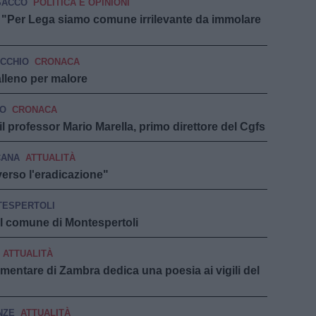
SACCO
POLITICA E OPINIONI
"Per Lega siamo comune irrilevante da immolare
CCHIO
CRONACA
lleno per malore
TO
CRONACA
 il professor Mario Marella, primo direttore del Cgfs
CANA
ATTUALITÀ
verso l'eradicazione"
ESPERTOLI
 nel comune di Montespertoli
ATTUALITÀ
ementare di Zambra dedica una poesia ai vigili del
NZE
ATTUALITÀ