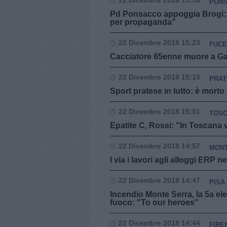
22 Dicembre 2018 15:38
PON
Pd Ponsacco appoggia Brogi: 
per propaganda"
22 Dicembre 2018 15:23
FUCE
Cacciatore 65enne muore a Ga
22 Dicembre 2018 15:15
PRA
Sport pratese in lutto: è morto
22 Dicembre 2018 15:01
TOS
Epatite C, Rossi: "In Toscana 
22 Dicembre 2018 14:57
MONT
l via i lavori agli alloggi ERP
22 Dicembre 2018 14:47
PISA
Incendio Monte Serra, la 5a el
fuoco: "To our heroes"
22 Dicembre 2018 14:44
FIRE