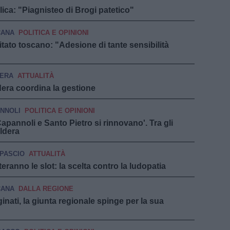
ica: "Piagnisteo di Brogi patetico"
CANA
POLITICA E OPINIONI
itato toscano: "Adesione di tante sensibilità
ERA
ATTUALITÀ
dera coordina la gestione
NNOLI
POLITICA E OPINIONI
'Capannoli e Santo Pietro si rinnovano'. Tra gli
aldera
PASCIO
ATTUALITÀ
ranno le slot: la scelta contro la ludopatia
CANA
DALLA REGIONE
rginati, la giunta regionale spinge per la sua