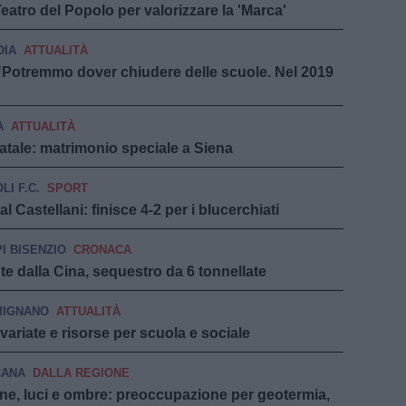
eatro del Popolo per valorizzare la 'Marca'
OIA
ATTUALITÀ
à: "Potremmo dover chiudere delle scuole. Nel 2019
A
ATTUALITÀ
 Natale: matrimonio speciale a Siena
LI F.C.
SPORT
 Castellani: finisce 4-2 per i blucerchiati
I BISENZIO
CRONACA
e dalla Cina, sequestro da 6 tonnellate
MIGNANO
ATTUALITÀ
nvariate e risorse per scuola e sociale
CANA
DALLA REGIONE
ne, luci e ombre: preoccupazione per geotermia,