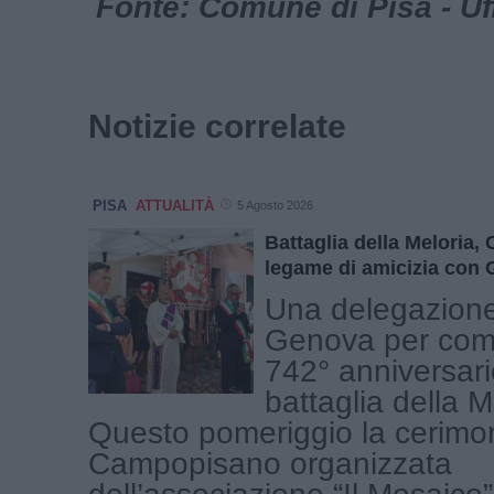
Fonte: Comune di Pisa - Uf
Notizie correlate
PISA
ATTUALITÀ
5 Agosto 2026
Battaglia della Meloria,
legame di amicizia con
Una delegazione
Genova per com
742° anniversari
battaglia della M
Questo pomeriggio la cerimon
Campopisano organizzata