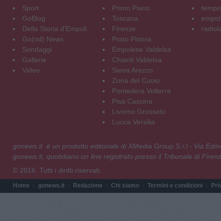
Sport
Primo Piano
tempol
GoBlog
Toscana
empoli
Della Storia d'Empoli
Firenze
radiol
Go(od) News
Prato Pistoia
Sondaggi
Empolese Valdelsa
Gallerie
Chianti Valdelsa
Video
Siena Arezzo
Zona del Cuoio
Pontedera Volterra
Pisa Cascina
Livorno Grosseto
Lucca Versilia
gonews.it è un prodotto editoriale di XMedia Group S.r.l - Via E
gonews.it, quotidiano on line registrato presso il Tribunale di Fire
© 2016. Tutti i diritti riservati.
Home
gonews.it
Redazione
Chi siamo
Termini e condizioni
Pri