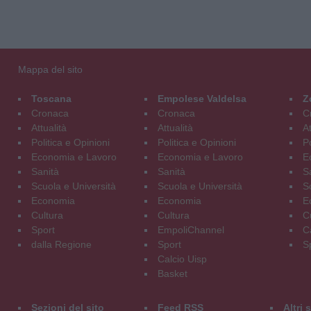
Mappa del sito
Toscana
Empolese Valdelsa
Z
Cronaca
Cronaca
C
Attualità
Attualità
At
Politica e Opinioni
Politica e Opinioni
Po
Economia e Lavoro
Economia e Lavoro
E
Sanità
Sanità
S
Scuola e Università
Scuola e Università
S
Economia
Economia
E
Cultura
Cultura
C
Sport
EmpoliChannel
C
dalla Regione
Sport
S
Calcio Uisp
Basket
Sezioni del sito
Feed RSS
Altri