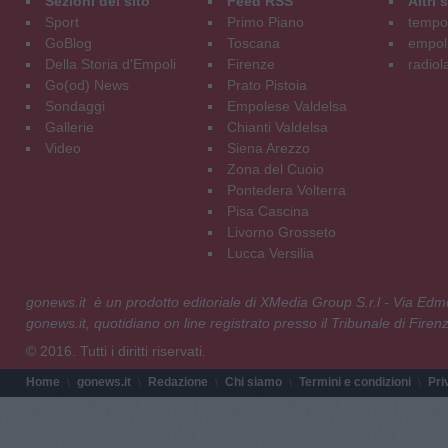
Sezioni del sito
Feed RSS
Altri
Sport
Primo Piano
tempol
GoBlog
Toscana
empoli
Della Storia d'Empoli
Firenze
radiol
Go(od) News
Prato Pistoia
Sondaggi
Empolese Valdelsa
Gallerie
Chianti Valdelsa
Video
Siena Arezzo
Zona del Cuoio
Pontedera Volterra
Pisa Cascina
Livorno Grosseto
Lucca Versilia
gonews.it è un prodotto editoriale di XMedia Group S.r.l - Via E
gonews.it, quotidiano on line registrato presso il Tribunale di Fire
© 2016. Tutti i diritti riservati.
Home
gonews.it
Redazione
Chi siamo
Termini e condizioni
Pri