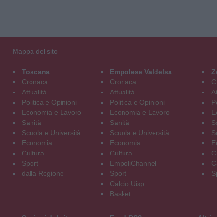
Mappa del sito
Toscana
Empolese Valdelsa
Z
Cronaca
Cronaca
C
Attualità
Attualità
At
Politica e Opinioni
Politica e Opinioni
Po
Economia e Lavoro
Economia e Lavoro
E
Sanità
Sanità
S
Scuola e Università
Scuola e Università
S
Economia
Economia
E
Cultura
Cultura
C
Sport
EmpoliChannel
C
dalla Regione
Sport
S
Calcio Uisp
Basket