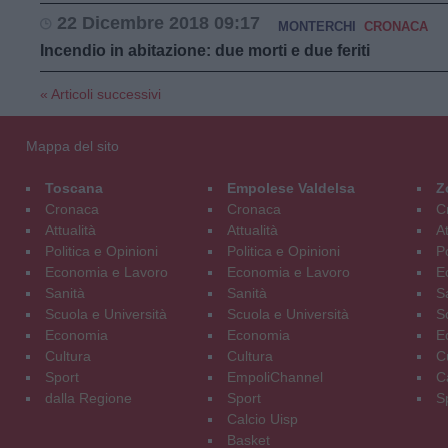
22 Dicembre 2018 09:17
MONTERCHI
CRONACA
Incendio in abitazione: due morti e due feriti
« Articoli successivi
Mappa del sito
Toscana
Empolese Valdelsa
Z
Cronaca
Cronaca
C
Attualità
Attualità
At
Politica e Opinioni
Politica e Opinioni
Po
Economia e Lavoro
Economia e Lavoro
E
Sanità
Sanità
S
Scuola e Università
Scuola e Università
S
Economia
Economia
E
Cultura
Cultura
C
Sport
EmpoliChannel
C
dalla Regione
Sport
S
Calcio Uisp
Basket