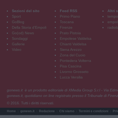
Sezioni del sito
Feed RSS
Altri
Sport
Primo Piano
tempol
GoBlog
Toscana
empoli
Della Storia d'Empoli
Firenze
radiol
Go(od) News
Prato Pistoia
Sondaggi
Empolese Valdelsa
Gallerie
Chianti Valdelsa
Video
Siena Arezzo
Zona del Cuoio
Pontedera Volterra
Pisa Cascina
Livorno Grosseto
Lucca Versilia
gonews.it è un prodotto editoriale di XMedia Group S.r.l - Via E
gonews.it, quotidiano on line registrato presso il Tribunale di Fire
© 2016. Tutti i diritti riservati.
Home
gonews.it
Redazione
Chi siamo
Termini e condizioni
Pri