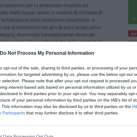
cupazione per la potenziale ricaduta sul
dotto dalle nuove norme in materia di richiesta di
la fattispecie della protezione umanitaria, si
he si troveranno nel giro di poco tempo prive
pu
ostegno, divenendo inevitabilmente destinate
 nuove norme sulle caratteristiche delle strutture di
pu
ertamente con la scelta di non creare strutture
Do Not Process My Personal Information
ste da decine e decine di migranti, che
 ordine pubblico, sanitario o di convivenza
to opt-out of the sale, sharing to third parties, or processing of your per
olazione locale.
formation for targeted advertising by us, please use the below opt-out s
r selection. Please note that after your opt-out request is processed y
ndaco Millozzi – che queste nuove indicazioni
eing interest-based ads based on personal information utilized by us or
o formale apportano modifiche apparentemente
disclosed to third parties prior to your opt-out. You may separately opt-
losure of your personal information by third parties on the IAB’s list of
producono effetti devastanti - di fatto
. This information may also be disclosed by us to third parties on the
IA
numerose persone accolte nei mesi passati –
Participants
that may further disclose it to other third parties.
er ingenerare – attraverso il ‘non governo’ del
nflittuale nei mesi a venire, tra persone fuggite
 le comunità di residenti. In questo caso
l Data Processing Opt Outs