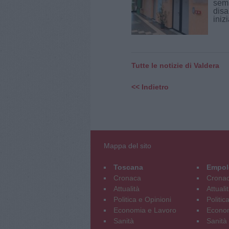
semp
disa
inizi
Tutte le notizie di Valdera
<< Indietro
Mappa del sito
Toscana
Empol
Cronaca
Crona
Attualità
Attuali
Politica e Opinioni
Politic
Economia e Lavoro
Econom
Sanità
Sanità