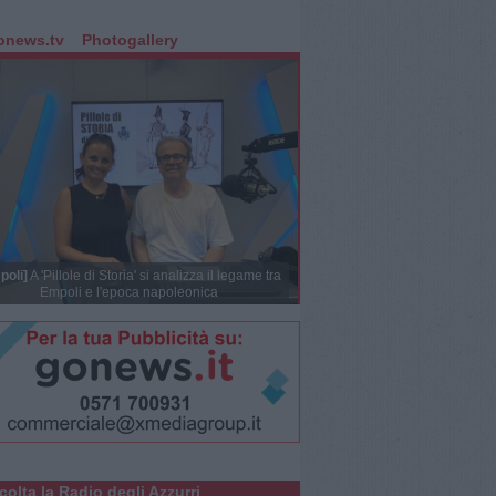
onews.tv
Photogallery
poli]
A 'Pillole di Storia' si analizza il legame tra
Empoli e l'epoca napoleonica
colta la Radio degli Azzurri