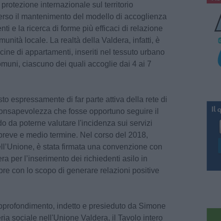
protezione internazionale sul territorio
verso il mantenimento del modello di accoglienza
nti e la ricerca di forme più efficaci di relazione
nità locale. La realtà della Valdera, infatti, è
cine di appartamenti, inseriti nel tessuto urbano
omuni, ciascuno dei quali accoglie dai 4 ai 7
to espressamente di far parte attiva della rete di
consapevolezza che fosse opportuno seguire il
 da poterne valutare l'incidenza sui servizi
a breve e medio termine. Nel corso del 2018,
ll’Unione, è stata firmata una convenzione con
a per l’inserimento dei richiedenti asilo in
mpre con lo scopo di generare relazioni positive
 approfondimento, indetto e presieduto da Simone
ria sociale nell'Unione Valdera, il Tavolo intero