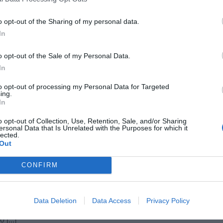
n persone che si trovano già in mezzo a noi –
 in una nuova oscurità molte situazioni che
o opt-out of the Sharing of my personal data.
più intelligente ed accorto seguire alla luce del
In
seguano altre finalità non dichiarate, di cui
ammaticamente nei prossimi mesi”.
o opt-out of the Sale of my Personal Data.
In
Fonte: Unione Valdera
to opt-out of processing my Personal Data for Targeted
ing.
In
o opt-out of Collection, Use, Retention, Sale, and/or Sharing
ersonal Data that Is Unrelated with the Purposes for which it
lected.
Out
iugno 2026
ori al seno, presentato il progetto
CONFIRM
pu
l’associazione ‘Non più sola’
Pu
 più sola” ha un obiettivo primario: informare la
lazione sull’importanza della prevenzione e
Data Deletion
Data Access
Privacy Policy
pu
e possibilità di cura negli ospedali del territorio.
ta la forza dell’associazione di volontarie che
 [...]