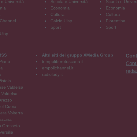
 e Università
Scuola e Università
Scuola e Univer
mia
Economia
Economia
a
Cultura
Cultura
Channel
Calcio Uisp
Fiorentina
Sport
Sport
 Uisp
RSS
Altri siti del gruppo XMedia Group
Cont
Piano
tempoliberotoscana.it
Conta
na
empolichannel.it
reda
e
radiolady.it
istoia
se Valdelsa
 Valdelsa
Arezzo
el Cuoio
era Volterra
ascina
o Grosseto
ersilia