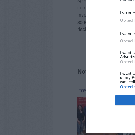
specifico, il pugno duro co
continua Millozzi - confina
I want t
invece sarebbe stato molto 
Opted 
sole; a meno che non si per
rischiamo di accorgerci dr
I want t
Opted 
I want 
Advertis
Opted 
Notizie correlate
I want t
of my P
was col
Opted 
TOSCANA
ATTUALITÀ
16 G
Tum
del
“Non
popo
sull
Ques
da 20