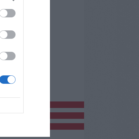
bblicitàCl
bblicità
bblicità