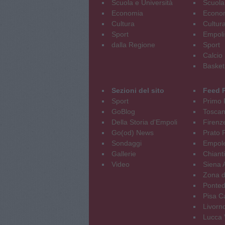
Scuola e Università
Scuola
Economia
Econo
Cultura
Cultur
Sport
Empoli
dalla Regione
Sport
Calcio
Basket
Sezioni del sito
Feed 
Sport
Primo 
GoBlog
Tosca
Della Storia d'Empoli
Firenz
Go(od) News
Prato P
Sondaggi
Empole
Gallerie
Chianti
Video
Siena 
Zona d
Ponted
Pisa C
Livorn
Lucca V