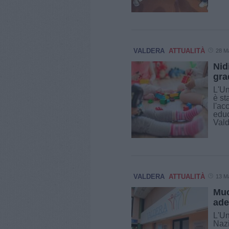
VALDERA
ATTUALITÀ
28 M
Nid
gra
L'Un
è st
l'ac
educ
Vald
VALDERA
ATTUALITÀ
13 M
Muo
ade
L'Un
Nazi