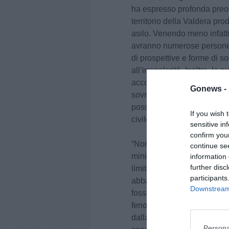
ha espresso profonda preoc
territorio della Valdera pro
asilo. Venendo meno infatti 
avranno numerose persone c
di prospettive e forme di s
all’irregolarità. Inoltre, le
accoglienza, confliggono ap
Gonews -
sovradimensionate e compo
possono creare problemi di
If you wish 
civile e pacifica con la pop
sensitive in
confirm you
“Non vorrei – afferma il si
continue se
ministeriali, che sul pian
information 
further disc
limitate, ma nella sostanza 
participants
abbandonando a se stesse 
Downstream 
fossero state architettate p
fenomeno - un sottofondo co
dalla guerra o dalla fame e
Persona