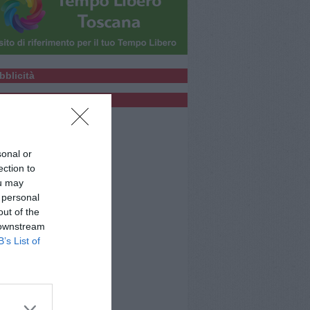
bblicità
bblicità
sonal or
ection to
ou may
 personal
out of the
 downstream
B’s List of