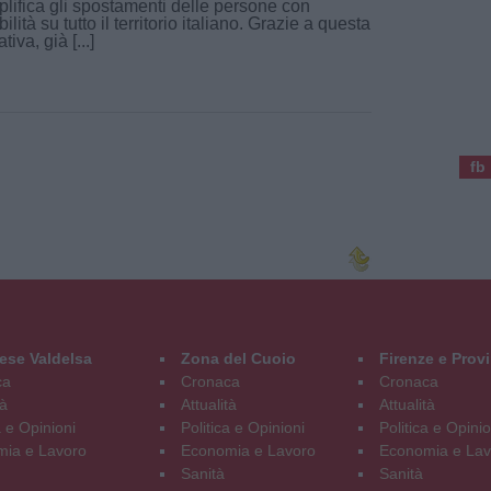
lifica gli spostamenti delle persone con
bilità su tutto il territorio italiano. Grazie a questa
ativa, già [...]
fb
ese Valdelsa
Zona del Cuoio
Firenze e Prov
ca
Cronaca
Cronaca
tà
Attualità
Attualità
a e Opinioni
Politica e Opinioni
Politica e Opinio
ia e Lavoro
Economia e Lavoro
Economia e Lav
Sanità
Sanità