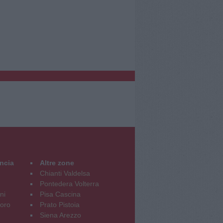
incia
Altre zone
Chianti Valdelsa
Pontedera Volterra
ni
Pisa Cascina
oro
Prato Pistoia
Siena Arezzo