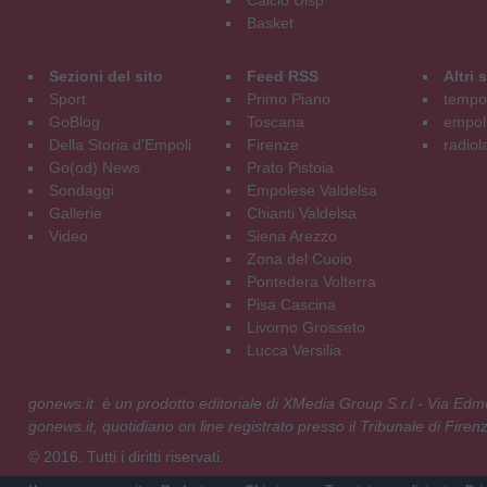
Calcio Uisp
Basket
Sezioni del sito
Feed RSS
Altri
Sport
Primo Piano
tempol
GoBlog
Toscana
empoli
Della Storia d'Empoli
Firenze
radiol
Go(od) News
Prato Pistoia
Sondaggi
Empolese Valdelsa
Gallerie
Chianti Valdelsa
Video
Siena Arezzo
Zona del Cuoio
Pontedera Volterra
Pisa Cascina
Livorno Grosseto
Lucca Versilia
gonews.it è un prodotto editoriale di XMedia Group S.r.l - Via E
gonews.it, quotidiano on line registrato presso il Tribunale di Fire
© 2016. Tutti i diritti riservati.