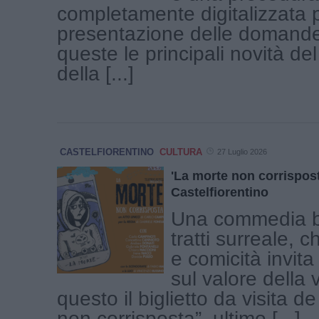
completamente digitalizzata p
presentazione delle domand
queste le principali novità d
della [...]
CASTELFIORENTINO
CULTURA
27 Luglio 2026
'La morte non corrispost
Castelfiorentino
Una commedia br
tratti surreale, c
e comicità invita 
sul valore della v
questo il biglietto da visita d
non corrisposta”, ultimo [...]