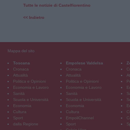
Tutte le notizie di Castelfiorentino
<< Indietro
Mappa del sito
Toscana
Empolese Valdelsa
Z
Cronaca
Cronaca
C
Attualità
Attualità
At
Politica e Opinioni
Politica e Opinioni
Po
Economia e Lavoro
Economia e Lavoro
E
Sanità
Sanità
S
Scuola e Università
Scuola e Università
S
Economia
Economia
E
Cultura
Cultura
C
Sport
EmpoliChannel
C
dalla Regione
Sport
S