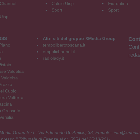
Channel
Calcio Uisp
Fiorentina
Sport
Sport
 Uisp
RSS
Altri siti del gruppo XMedia Group
Cont
Piano
tempoliberotoscana.it
Conta
na
empolichannel.it
reda
e
radiolady.it
istoia
se Valdelsa
 Valdelsa
Arezzo
el Cuoio
era Volterra
ascina
o Grosseto
ersilia
 XMedia Group S.r.l - Via Edmondo De Amicis, 38, Empoli – info@xmedia
 presso il Tribunale di Firenze al nr. 5854 del 25/10/2011