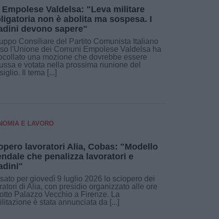
 Empolese Valdelsa: "Leva militare
ligatoria non è abolita ma sospesa. I
tadini devono sapere"
ruppo Consiliare del Partito Comunista Italiano
so l'Unione dei Comuni Empolese Valdelsa ha
ocollato una mozione che dovrebbe essere
ussa e votata nella prossima riunione del
glio. Il tema [...]
NOMIA E LAVORO
opero lavoratori Alia, Cobas: "Modello
endale che penalizza lavoratori e
tadini"
ssato per giovedì 9 luglio 2026 lo sciopero dei
ratori di Alia, con presidio organizzato alle ore
otto Palazzo Vecchio a Firenze. La
litazione è stata annunciata da [...]