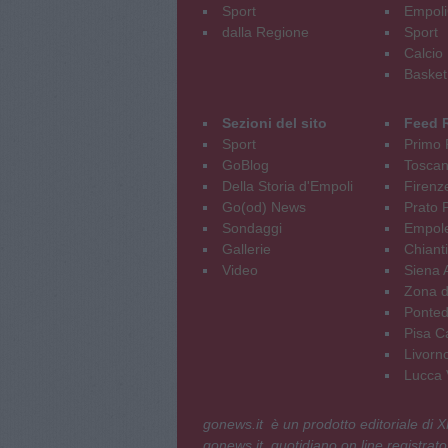
Sport
Empoli
dalla Regione
Sport
Calcio
Basket
Sezioni del sito
Feed 
Sport
Primo 
GoBlog
Tosca
Della Storia d'Empoli
Firenz
Go(od) News
Prato P
Sondaggi
Empole
Gallerie
Chianti
Video
Siena 
Zona d
Ponted
Pisa C
Livorn
Lucca V
gonews.it è un prodotto editoriale di
gonews.it, quotidiano on line registrato