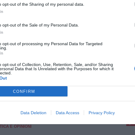
o opt-out of the Sharing of my personal data.
In
o opt-out of the Sale of my Personal Data.
In
to opt-out of processing my Personal Data for Targeted
TÀ
6 Agosto 2026
ing.
In
do, la FP CGIL denuncia ancora disagi
li ospedali di Castelfiorentino e
o opt-out of Collection, Use, Retention, Sale, and/or Sharing
taione
ersonal Data that Is Unrelated with the Purposes for which it
lected.
data di caldo continua a creare disagi nelle
Out
tture sanitarie territoriali dell’Empolese Valdelsa.
FP CGIL USL Toscana Centro torna a
nciare le condizioni dell’Ospedale vecchio di
CONFIRM
elfiorentino, della Casa [...]
pu
Pu
Data Deletion
Data Access
Privacy Policy
pu
TICA E OPINIONI