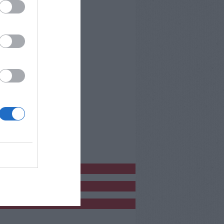
bblicitàCl
bblicità
bblicità