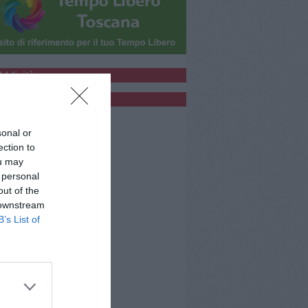
bblicità
bblicità
sonal or
ection to
ou may
 personal
out of the
 downstream
B’s List of