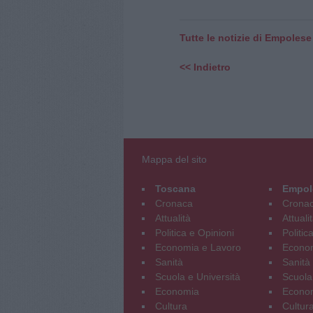
Tutte le notizie di Empolese
<< Indietro
Mappa del sito
Toscana
Empol
Cronaca
Crona
Attualità
Attuali
Politica e Opinioni
Politic
Economia e Lavoro
Econom
Sanità
Sanità
Scuola e Università
Scuola
Economia
Econo
Cultura
Cultur