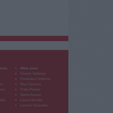
incia
Altre zone
Chianti Valdelsa
Pontedera Volterra
ni
Pisa Cascina
oro
Prato Pistoia
Siena Arezzo
sità
Lucca Versilia
Livorno Grosseto