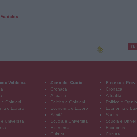
 Valdelsa
fb
ese Valdelsa
Zona del Cuoio
Firenze e Prov
ca
Cronaca
Cronaca
tà
Attualità
Attualità
a e Opinioni
Politica e Opinioni
Politica e Opinio
ia e Lavoro
Economia e Lavoro
Economia e Lav
Sanità
Sanità
 e Università
Scuola e Università
Scuola e Univer
mia
Economia
Economia
a
Cultura
Cultura