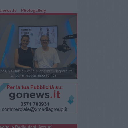
onews.tv
Photogallery
poli]
A 'Pillole di Storia' si analizza il legame tra
Empoli e l'epoca napoleonica
colta la Radio degli Azzurri