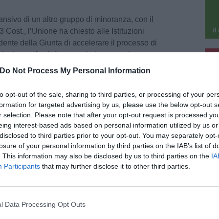
ivo di un altro gruppo di minoranza, con il
 3 Cost., l’Unione ha chiesto alle Istituzioni
dente della Giunta di accelerare il processo di
pu
bi e la sua famiglia con relativa protezione
 Di rendersi disponibile, poi, ad ospitare in una
Do Not Process My Personal Information
pu
la cristiana pakistana condannata ingiustamente
alisti islamici, suo marito e la sua famiglia
to opt-out of the sale, sharing to third parties, or processing of your per
varsi, altresì, presso la Regione Toscana per
formation for targeted advertising by us, please use the below opt-out s
esa dei Cristiani e di tutte le persone
r selection. Please note that after your opt-out request is processed y
otivi religiosi ed in difesa dei diritti umani.
eing interest-based ads based on personal information utilized by us or
disclosed to third parties prior to your opt-out. You may separately opt-
losure of your personal information by third parties on the IAB’s list of
cussa nei Consigli comunali di Certaldo,
. This information may also be disclosed by us to third parties on the
IA
gliere del Centrodestra Andrea Poggianti,
Participants
that may further disclose it to other third parties.
l’Empolese Valdelsa per elevare l’attenzione di
ulle tragiche vicende che si stanno consumando
ndo. L’auspicio è che il testo possa essere
l Data Processing Opt Outs
animità in ogni aula consiliare dove i gruppi
anno promotori.