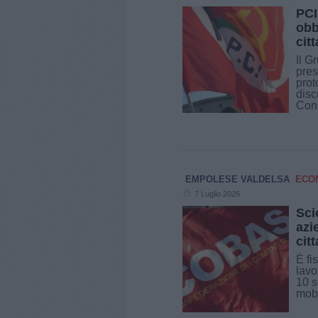
PCI
obb
cit
Il G
pres
prot
disc
Consi
EMPOLESE VALDELSA
ECO
7 Luglio 2026
Sci
azi
cit
È fi
lavo
10 s
mobi