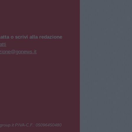
atta o scrivi alla redazione
tti
zione@gonews.it
group.it P.IVA-C.F.: 05096450480