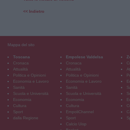
<< Indietro
Mappa del sito
Toscana
Empolese Valdelsa
Z
Cronaca
Cronaca
C
Attualità
Attualità
At
Politica e Opinioni
Politica e Opinioni
Po
Economia e Lavoro
Economia e Lavoro
E
Sanità
Sanità
S
Scuola e Università
Scuola e Università
S
Economia
Economia
E
Cultura
Cultura
C
Sport
EmpoliChannel
C
dalla Regione
Sport
S
Calcio Uisp