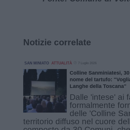
Notizie correlate
SAN MINIATO
ATTUALITÀ
7 Luglio 2026
Colline Sanminiatesi, 30
nome del tartufo: "Vogli
Langhe della Toscana"
Dalle 'intese' ai 
formalmente form
delle 'Colline San
territorio diffuso nel cuore de
composto da 30 Comuni, che