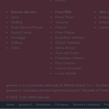
Basket
Sezioni del sito
Feed RSS
Altri
Sport
Primo Piano
tempol
GoBlog
Toscana
empoli
Della Storia d'Empoli
Firenze
radiol
Go(od) News
Prato Pistoia
Sondaggi
Empolese Valdelsa
Gallerie
Chianti Valdelsa
Video
Siena Arezzo
Zona del Cuoio
Pontedera Volterra
Pisa Cascina
Livorno Grosseto
Lucca Versilia
gonews.it è un prodotto editoriale di XMedia Group S.r.l - Via E
gonews.it, quotidiano on line registrato presso il Tribunale di Fire
© 2016. Tutti i diritti riservati.
Home
gonews.it
Redazione
Chi siamo
Termini e condizioni
Pri