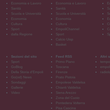
Economia e Lavoro
Economia e Lavoro
E
Sanità
Sanità
S
Scuola e Università
Scuola e Università
S
Economia
Economia
E
Cultura
Cultura
C
Sport
EmpoliChannel
C
dalla Regione
Sport
S
Calcio Uisp
Basket
Sezioni del sito
Feed RSS
Altri
Sport
Primo Piano
tempol
GoBlog
Toscana
empoli
Della Storia d'Empoli
Firenze
radiol
Go(od) News
Prato Pistoia
Sondaggi
Empolese Valdelsa
Gallerie
Chianti Valdelsa
Video
Siena Arezzo
Zona del Cuoio
Pontedera Volterra
Pisa Cascina