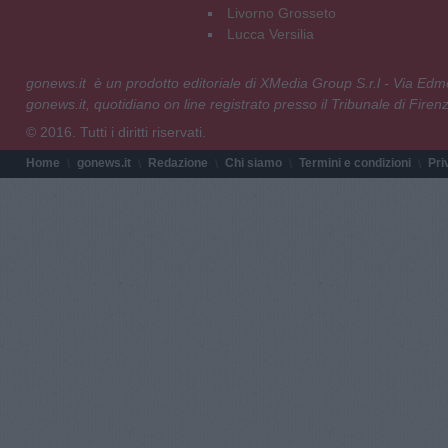
Livorno Grosseto
Lucca Versilia
gonews.it è un prodotto editoriale di XMedia Group S.r.l - Via E
gonews.it, quotidiano on line registrato presso il Tribunale di Fire
© 2016. Tutti i diritti riservati.
Home
gonews.it
Redazione
Chi siamo
Termini e condizioni
Pri