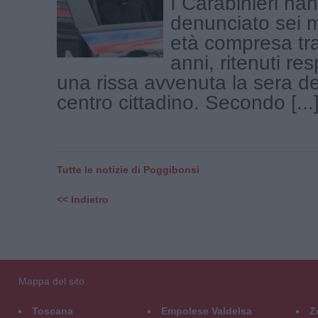
I Carabinieri ha
denunciato sei m
età compresa tra
anni, ritenuti res
una rissa avvenuta la sera del
centro cittadino. Secondo [...
Tutte le notizie di Poggibonsi
<< Indietro
Mappa del sito
Toscana
Empolese Valdelsa
Z