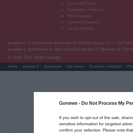
Zona del Cuoio
Pontedera Volterra
Pisa Cascina
Livorno Grosseto
Lucca Versilia
gonews.it è un prodotto editoriale di XMedia Group S.r.l - Via E
gonews.it, quotidiano on line registrato presso il Tribunale di Fire
© 2016. Tutti i diritti riservati.
Home
gonews.it
Redazione
Chi siamo
Termini e condizioni
Pri
Gonews -
Do Not Process My Per
If you wish to opt-out of the sale, shari
sensitive information for targeted adver
confirm your selection. Please note tha