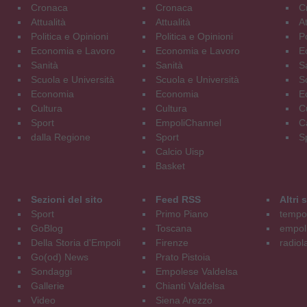
Cronaca
Cronaca
C
Attualità
Attualità
At
Politica e Opinioni
Politica e Opinioni
Po
Economia e Lavoro
Economia e Lavoro
E
Sanità
Sanità
S
Scuola e Università
Scuola e Università
S
Economia
Economia
E
Cultura
Cultura
C
Sport
EmpoliChannel
C
dalla Regione
Sport
S
Calcio Uisp
Basket
Sezioni del sito
Feed RSS
Altri
Sport
Primo Piano
tempol
GoBlog
Toscana
empoli
Della Storia d'Empoli
Firenze
radiol
Go(od) News
Prato Pistoia
Sondaggi
Empolese Valdelsa
Gallerie
Chianti Valdelsa
Video
Siena Arezzo