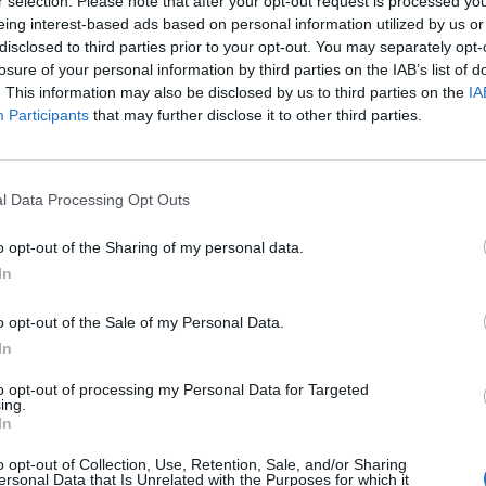
r selection. Please note that after your opt-out request is processed y
sizione un nuovo mezzo attrezzato rappresenta
eing interest-based ads based on personal information utilized by us or
 progetto. Il mezzo di trasporto per disabili verrà
disclosed to third parties prior to your opt-out. You may separately opt-
losure of your personal information by third parties on the IAB’s list of
ne di Scandicci, ma anche fuori dallo stesso –
. This information may also be disclosed by us to third parties on the
IA
l’Auser locale Mario Bartalucci – Sarà destinato a
Participants
that may further disclose it to other third parties.
ate, disabili e anziane che devono essere
rni, a sostenere visite mediche o nelle case di
ono richieste dalla stessa Amministrazione
l Data Processing Opt Outs
cittadini. I destinatari di tutto ciò sono
no da soli e che non hanno alcuna possibilità di
o opt-out of the Sharing of my personal data.
 di trasportare anche dei bambini avendo tra
In
o opt-out of the Sale of my Personal Data.
che Annalisa Minetti, che aveva presentato
pu
In
ambito dei “Progetti del Cuore”. Grazie alla
Pu
à locali si è potuta garantire l’esistenza di questo
to opt-out of processing my Personal Data for Targeted
ing.
e ad una necessità imprescindibile sul territorio.
pu
In
, oltre a trasferire sul proprio marchio il valore
ervizio, hanno potuto sostenere e aiutare i
o opt-out of Collection, Use, Retention, Sale, and/or Sharing
ersonal Data that Is Unrelated with the Purposes for which it