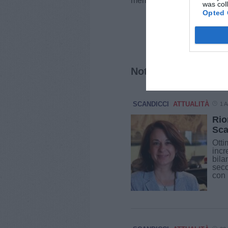
membri più fragili della co
was col
Opted 
Notizie correlate
SCANDICCI
ATTUALITÀ
1 A
Rio
Sca
Otti
incr
bila
seco
con 