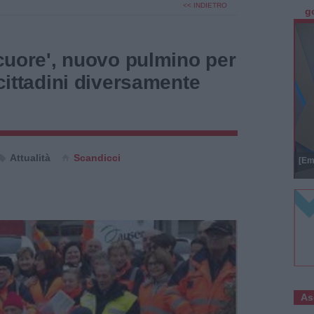
<< INDIETRO
g
l cuore', nuovo pulmino per
 cittadini diversamente
Attualità
Scandicci
[Em
As