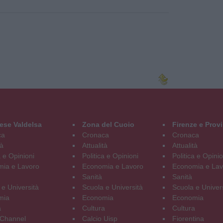
ese Valdelsa
Zona del Cuoio
Firenze e Prov
ca
Cronaca
Cronaca
tà
Attualità
Attualità
a e Opinioni
Politica e Opinioni
Politica e Opinio
ia e Lavoro
Economia e Lavoro
Economia e Lav
Sanità
Sanità
 e Università
Scuola e Università
Scuola e Univer
mia
Economia
Economia
a
Cultura
Cultura
Channel
Calcio Uisp
Fiorentina