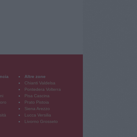
incia
Altre zone
Chianti Valdelsa
Pontedera Volterra
ni
Pisa Cascina
oro
Prato Pistoia
Siena Arezzo
sità
Lucca Versilia
Livorno Grosseto