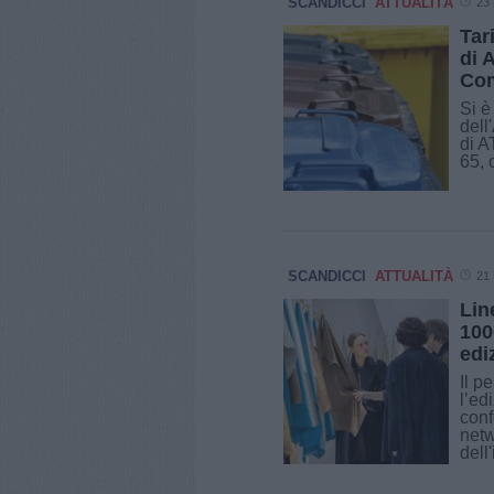
SCANDICCI
ATTUALITÀ
23 
Tar
di 
Com
Si è
dell
di A
65, 
SCANDICCI
ATTUALITÀ
21 
Lin
100
edi
Il p
l’ed
conf
netw
dell