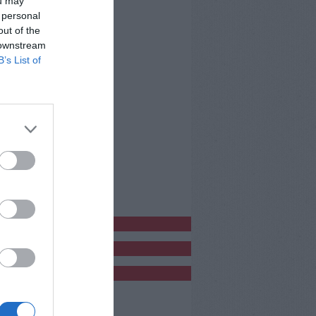
ou may
 personal
out of the
 downstream
B’s List of
bblicitàCl
bblicità
bblicità