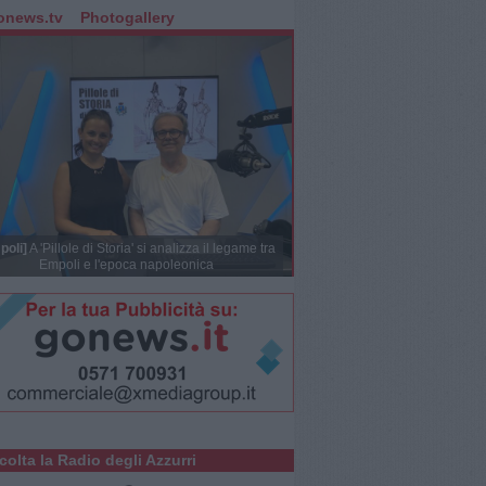
onews.tv
Photogallery
poli]
A 'Pillole di Storia' si analizza il legame tra
Empoli e l'epoca napoleonica
colta la Radio degli Azzurri