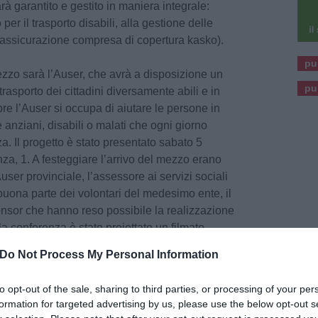
arà garantito e gestito in maniera integrale:
per il trasporto disabili, alla gestione delle
assicurazione compresa di copertura kasko).
pu
ezzo sarà l’Auser, che avrà a disposizione un
pu
 trasporto dei cittadini diversamente abili e in
re l’Auser si occupa di aiutare le persone in
me anziani, disabili o malati che ogni giorno
. Il progetto è stato presentato sabato 5
za, 1. A festeggiare l’arrivo del mezzo erano
Auser provinciale, l’assessore ai servizi sociali
uona parte dei volontari del medesimo ente, il
onsor che hanno reso possibile la realizzazione
la conferenza è stato proiettato un filmato,
tà che il mezzo andrà a svolgere, con le interviste
Do Not Process My Personal Information
 in fundo, avrà luogo la benedizione al nuovo
 di Scandicci.
to opt-out of the sale, sharing to third parties, or processing of your per
formation for targeted advertising by us, please use the below opt-out s
loro che hanno sottoscritto e sostenuto