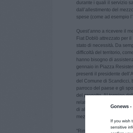
durante i quali il servizio s
dall’allestimento del mezzo 
spese (come ad esempio l’
Quest’anno a ricevere il m
Fiat Doblò attrezzato per il
stato di necessità. Da semp
difficoltà del territorio, co
hanno bisogno di assistenza
gennaio in Piazza Resisten
presenti il presidente dell’
del Comune di Scandicci, b
parroco del paese e gli sp
del progetto. Al termine del
relativo proprio elle attivi
Gonews -
di alcuni volontari. Dulcis
mezzo da parte del parroco
If you wish 
sensitive in
“Ringrazio di cuore tutti co