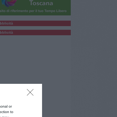
bblicità
bblicità
sonal or
ection to