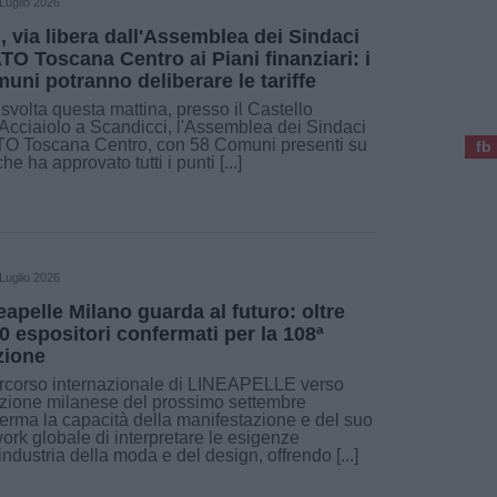
Luglio 2026
i, via libera dall'Assemblea dei Sindaci
ATO Toscana Centro ai Piani finanziari: i
uni potranno deliberare le tariffe
 svolta questa mattina, presso il Castello
'Acciaiolo a Scandicci, l'Assemblea dei Sindaci
TO Toscana Centro, con 58 Comuni presenti su
fb
che ha approvato tutti i punti [...]
Luglio 2026
eapelle Milano guarda al futuro: oltre
0 espositori confermati per la 108ª
zione
ercorso internazionale di LINEAPELLE verso
izione milanese del prossimo settembre
erma la capacità della manifestazione e del suo
ork globale di interpretare le esigenze
'industria della moda e del design, offrendo [...]