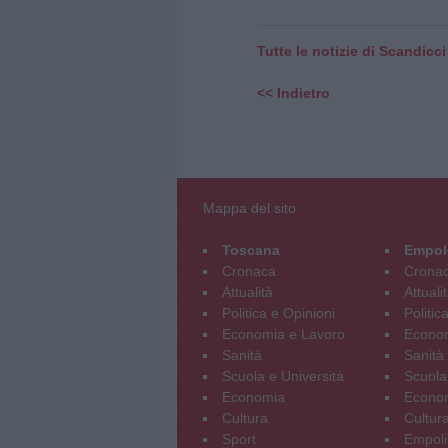
Tutte le notizie di Scandicci
<< Indietro
Mappa del sito
Toscana
Empol
Cronaca
Crona
Attualità
Attuali
Politica e Opinioni
Politic
Economia e Lavoro
Econom
Sanità
Sanità
Scuola e Università
Scuola
Economia
Econo
Cultura
Cultur
Sport
Empoli