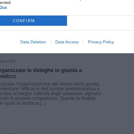
munità.
lected.
Out
Fonte: Progetti del Cuore - Ufficio Stampa
CONFIRM
Data Deletion
Data Access
Privacy Policy
gosto 2026
rganizzate le deleghe in giunta a
ndicci
mizzare l'organizzazione del lavoro della giunta,
ementare l'efficacia dell'azione amministrativa e
nciare al meglio l'attività degli assessori, ognuno
ndo le proprie competenze. Queste le finalità
le quali la sindaca [...]