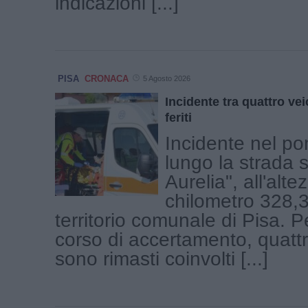
indicazioni [...]
PISA
CRONACA
5 Agosto 2026
Incidente tra quattro veic
feriti
Incidente nel po
lungo la strada s
Aurelia", all'alte
chilometro 328,3
territorio comunale di Pisa. P
corso di accertamento, quattr
sono rimasti coinvolti [...]