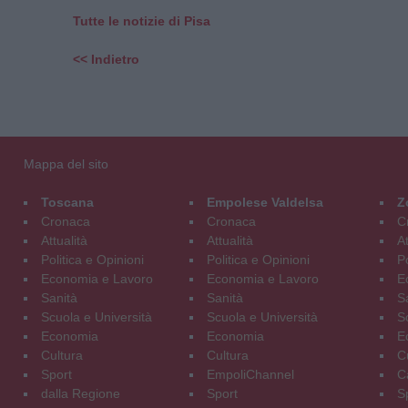
Tutte le notizie di Pisa
<< Indietro
Mappa del sito
Toscana
Empolese Valdelsa
Z
Cronaca
Cronaca
C
Attualità
Attualità
At
Politica e Opinioni
Politica e Opinioni
Po
Economia e Lavoro
Economia e Lavoro
E
Sanità
Sanità
S
Scuola e Università
Scuola e Università
S
Economia
Economia
E
Cultura
Cultura
C
Sport
EmpoliChannel
C
dalla Regione
Sport
S