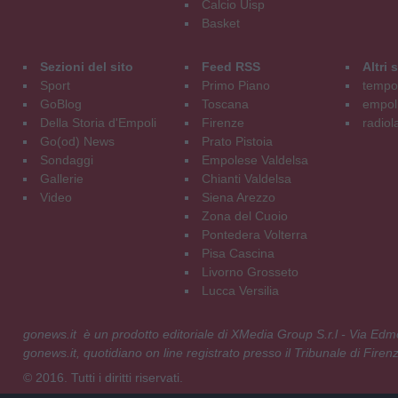
Calcio Uisp
Basket
Sezioni del sito
Feed RSS
Altri
Sport
Primo Piano
tempol
GoBlog
Toscana
empoli
Della Storia d'Empoli
Firenze
radiol
Go(od) News
Prato Pistoia
Sondaggi
Empolese Valdelsa
Gallerie
Chianti Valdelsa
Video
Siena Arezzo
Zona del Cuoio
Pontedera Volterra
Pisa Cascina
Livorno Grosseto
Lucca Versilia
gonews.it è un prodotto editoriale di XMedia Group S.r.l - Via E
gonews.it, quotidiano on line registrato presso il Tribunale di Fire
© 2016. Tutti i diritti riservati.