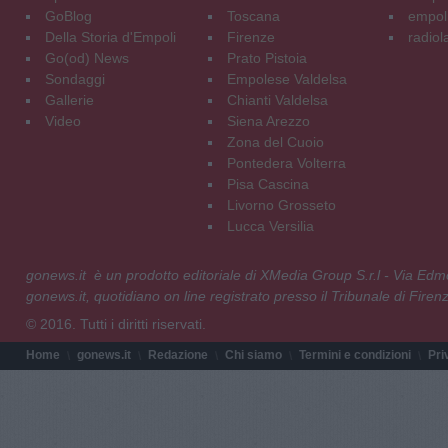
GoBlog
Toscana
empoli
Della Storia d'Empoli
Firenze
radiol
Go(od) News
Prato Pistoia
Sondaggi
Empolese Valdelsa
Gallerie
Chianti Valdelsa
Video
Siena Arezzo
Zona del Cuoio
Pontedera Volterra
Pisa Cascina
Livorno Grosseto
Lucca Versilia
gonews.it è un prodotto editoriale di XMedia Group S.r.l - Via E
gonews.it, quotidiano on line registrato presso il Tribunale di Fire
© 2016. Tutti i diritti riservati.
Home
gonews.it
Redazione
Chi siamo
Termini e condizioni
Pri