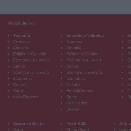
Mappa del sito
Toscana
Empolese Valdelsa
Z
Cronaca
Cronaca
C
Attualità
Attualità
At
Politica e Opinioni
Politica e Opinioni
Po
Economia e Lavoro
Economia e Lavoro
E
Sanità
Sanità
S
Scuola e Università
Scuola e Università
S
Economia
Economia
E
Cultura
Cultura
C
Sport
EmpoliChannel
C
dalla Regione
Sport
S
Calcio Uisp
Basket
Sezioni del sito
Feed RSS
Altri
Sport
Primo Piano
tempol