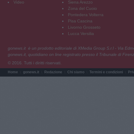
Video
Siena Arezzo
Zona del Cuoio
Pontedera Volterra
Pisa Cascina
Livorno Grosseto
Lucca Versilia
gonews.it è un prodotto editoriale di XMedia Group S.r.l - Via E
gonews.it, quotidiano on line registrato presso il Tribunale di Fire
© 2016. Tutti i diritti riservati.
Home
gonews.it
Redazione
Chi siamo
Termini e condizioni
Pri