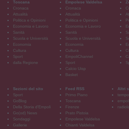
Toscana
Empolese Valdelsa
Z
Cronaca
Cronaca
C
Attualità
Attualità
At
Politica e Opinioni
Politica e Opinioni
Po
Economia e Lavoro
Economia e Lavoro
E
Sanità
Sanità
S
Scuola e Università
Scuola e Università
S
Economia
Economia
E
Cultura
Cultura
C
Sport
EmpoliChannel
C
dalla Regione
Sport
S
Calcio Uisp
Basket
Sezioni del sito
Feed RSS
Altri
Sport
Primo Piano
tempol
GoBlog
Toscana
empoli
Della Storia d'Empoli
Firenze
radiol
Go(od) News
Prato Pistoia
Sondaggi
Empolese Valdelsa
Gallerie
Chianti Valdelsa