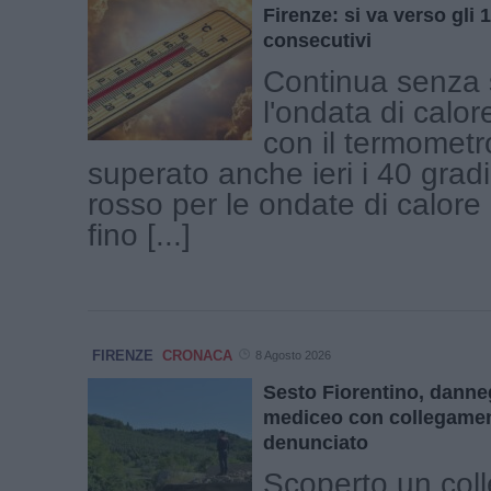
Firenze: si va verso gli 1
consecutivi
Continua senza 
l'ondata di calor
con il termometr
superato anche ieri i 40 gradi
rosso per le ondate di calore
fino [...]
FIRENZE
CRONACA
8 Agosto 2026
Sesto Fiorentino, danne
mediceo con collegamen
denunciato
Scoperto un col