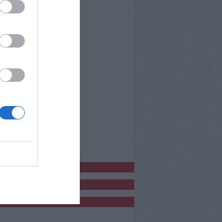
bblicitàCl
bblicità
bblicità