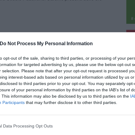
pu
Lega Montopoli
Do Not Process My Personal Information
pu
to opt-out of the sale, sharing to third parties, or processing of your per
formation for targeted advertising by us, please use the below opt-out s
r selection. Please note that after your opt-out request is processed y
eing interest-based ads based on personal information utilized by us or
POLITICA E OPINIONI
disclosed to third parties prior to your opt-out. You may separately opt-
losure of your personal information by third parties on the IAB’s list of
ità di confine, Insieme per Montopoli:
. This information may also be disclosed by us to third parties on the
IA
 a polemiche politiche. Battaglia di
Participants
that may further disclose it to other third parties.
i"
Comune di Montopoli si trova in una posizione
icolare: è collocato sul confine tra ASL Toscana
ro (di cui fa parte) e ASL Toscana Nord Ovest.
l Data Processing Opt Outs
to comporta che [...]