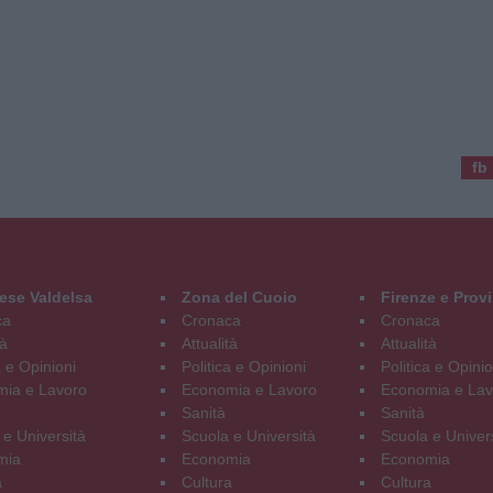
fb
ese Valdelsa
Zona del Cuoio
Firenze e Prov
ca
Cronaca
Cronaca
tà
Attualità
Attualità
a e Opinioni
Politica e Opinioni
Politica e Opinio
ia e Lavoro
Economia e Lavoro
Economia e Lav
Sanità
Sanità
 e Università
Scuola e Università
Scuola e Univer
mia
Economia
Economia
a
Cultura
Cultura