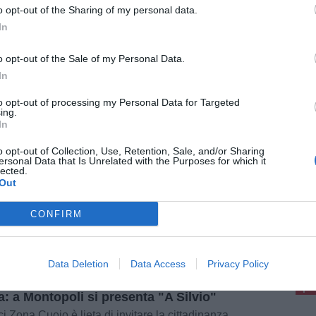
o opt-out of the Sharing of my personal data.
In
o opt-out of the Sale of my Personal Data.
POLITICA E OPINIONI
In
ita di confine, Paladini (FI) su
to opt-out of processing my Personal Data for Targeted
topoli: "Oltre 850 firme si raccolgono
ing.
e le cose non funzionano"
In
re ottocentocinquanta firme. In un Comune di
o opt-out of Collection, Use, Retention, Sale, and/or Sharing
te dimensioni non è una petizione, è un
ersonal Data that Is Unrelated with the Purposes for which it
rendum. Ed è il numero di cittadini che ha
lected.
to organizzarsi da soli perché chi [...]
Out
CONFIRM
pu
POLITICA E OPINIONI
Pu
Data Deletion
Data Access
Privacy Policy
libro dedicato a Berlusconi in ottava
pu
a: a Montopoli si presenta "A Silvio"
ci Zona Cuoio è lieta di invitare la cittadinanza