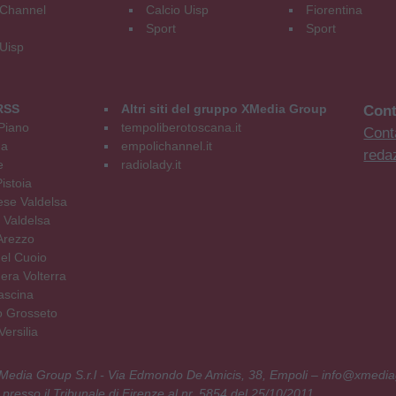
Channel
Calcio Uisp
Fiorentina
Sport
Sport
 Uisp
RSS
Altri siti del gruppo XMedia Group
Cont
Piano
tempoliberotoscana.it
Conta
na
empolichannel.it
reda
e
radiolady.it
istoia
se Valdelsa
 Valdelsa
Arezzo
el Cuoio
era Volterra
ascina
o Grosseto
ersilia
 XMedia Group S.r.l - Via Edmondo De Amicis, 38, Empoli – info@xmedia
 presso il Tribunale di Firenze al nr. 5854 del 25/10/2011