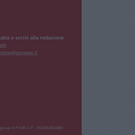
atta o scrivi alla redazione
tti
zione@gonews.it
group.it P.IVA-C.F.: 05096450480