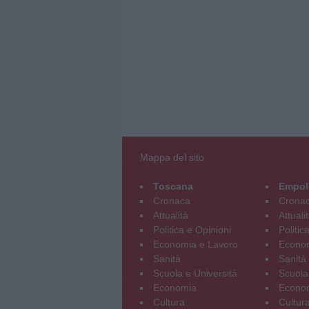
Mappa del sito
Toscana
Empol
Cronaca
Crona
Attualità
Attuali
Politica e Opinioni
Politic
Economia e Lavoro
Econom
Sanità
Sanità
Scuola e Università
Scuola
Economia
Econo
Cultura
Cultur