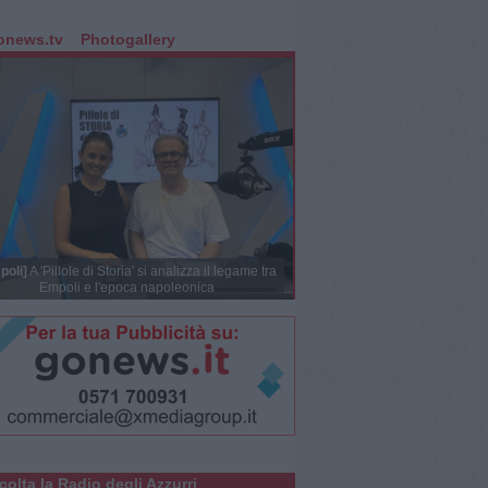
onews.tv
Photogallery
poli]
A 'Pillole di Storia' si analizza il legame tra
Empoli e l'epoca napoleonica
colta la Radio degli Azzurri