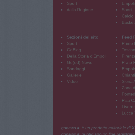
Sport
Empoli
dalla Regione
Sport
Calcio
Basket
Sezioni del sito
Feed 
Sport
Primo 
GoBlog
Tosca
Della Storia d'Empoli
Firenz
Go(od) News
Prato P
Sondaggi
Empole
Gallerie
Chianti
Video
Siena 
Zona d
Ponted
Pisa C
Livorn
Lucca V
gonews.it è un prodotto editoriale di
gonews.it, quotidiano on line registrato