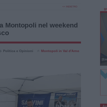
<< INDIETRO
g
a Montopoli nel weekend
sco
Politica e Opinioni
Montopoli in Val d'Arno
[Em
As