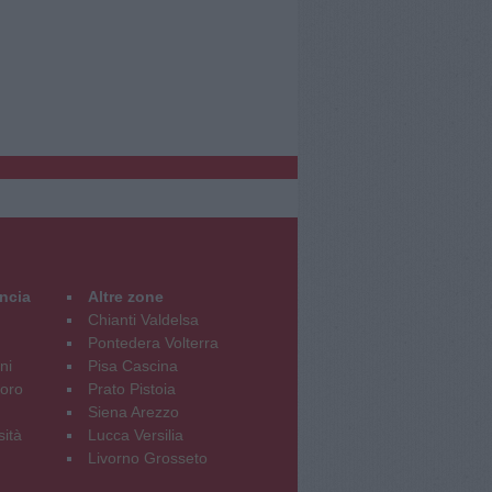
incia
Altre zone
Chianti Valdelsa
Pontedera Volterra
ni
Pisa Cascina
oro
Prato Pistoia
Siena Arezzo
sità
Lucca Versilia
Livorno Grosseto