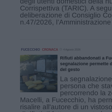
degli utenti domestici della n
Corrispettiva (TARIC). A segui
deliberazione di Consiglio C
n.47/2026, l’Amministrazione h
FUCECCHIO
CRONACA
4 Agosto 2026
Rifiuti abbandonati a F
segnalazione permette di 
del gesto
La segnalazione
persona che sta
percorrendo la z
Macelli, a Fucecchio, ha per
risalire all'autore di un vist