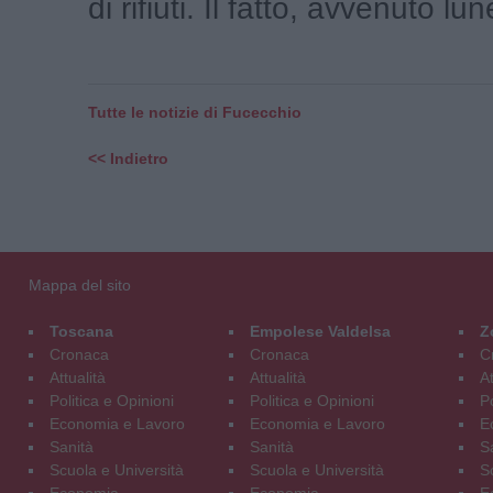
di rifiuti. Il fatto, avvenuto lune
Tutte le notizie di Fucecchio
<< Indietro
Mappa del sito
Toscana
Empolese Valdelsa
Z
Cronaca
Cronaca
C
Attualità
Attualità
At
Politica e Opinioni
Politica e Opinioni
Po
Economia e Lavoro
Economia e Lavoro
E
Sanità
Sanità
S
Scuola e Università
Scuola e Università
S