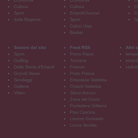
Economia
Economia
E
Cultura
Cultura
C
Sport
EmpoliChannel
C
dalla Regione
Sport
S
Calcio Uisp
Basket
Sezioni del sito
Feed RSS
Altri
Sport
Primo Piano
tempol
GoBlog
Toscana
empoli
Della Storia d'Empoli
Firenze
radiol
Go(od) News
Prato Pistoia
Sondaggi
Empolese Valdelsa
Gallerie
Chianti Valdelsa
Video
Siena Arezzo
Zona del Cuoio
Pontedera Volterra
Pisa Cascina
Livorno Grosseto
Lucca Versilia