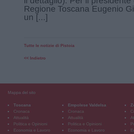
il dettaglio). Per il presidente
Regione Toscana Eugenio Gia
un [...]
Tutte le notizie di Pistoia
<< Indietro
Mappa del sito
Toscana
Empolese Valdelsa
Z
Cronaca
Cronaca
C
Attualità
Attualità
At
Politica e Opinioni
Politica e Opinioni
Po
Economia e Lavoro
Economia e Lavoro
E