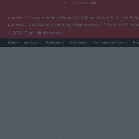
Lucca Versilia
gonews.it è un prodotto editoriale di XMedia Group S.r.l - Via E
gonews.it, quotidiano on line registrato presso il Tribunale di Fire
© 2016. Tutti i diritti riservati.
Home
gonews.it
Redazione
Chi siamo
Termini e condizioni
Pri