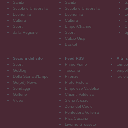
Sanità
Sanità
S
Scuola e Università
Scuola e Università
S
Economia
Economia
E
Cultura
Cultura
C
Sport
EmpoliChannel
C
dalla Regione
Sport
S
Calcio Uisp
Basket
Sezioni del sito
Feed RSS
Altri
Sport
Primo Piano
tempol
GoBlog
Toscana
empoli
Della Storia d'Empoli
Firenze
radiol
Go(od) News
Prato Pistoia
Sondaggi
Empolese Valdelsa
Gallerie
Chianti Valdelsa
Video
Siena Arezzo
Zona del Cuoio
Pontedera Volterra
Pisa Cascina
Livorno Grosseto