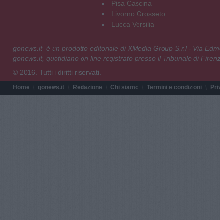
Pisa Cascina
Livorno Grosseto
Lucca Versilia
gonews.it è un prodotto editoriale di XMedia Group S.r.l - Via E
gonews.it, quotidiano on line registrato presso il Tribunale di Fire
© 2016. Tutti i diritti riservati.
Home
gonews.it
Redazione
Chi siamo
Termini e condizioni
Pri