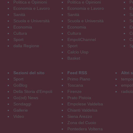
Politica e Opinioni
Politica e Opinioni
Po
Economia e Lavoro
Economia e Lavoro
E
Sanità
Sanità
S
Scuola e Università
Scuola e Università
S
Economia
Economia
E
Cultura
Cultura
C
Sport
EmpoliChannel
C
dalla Regione
Sport
S
Calcio Uisp
Basket
Sezioni del sito
Feed RSS
Altri
Sport
Primo Piano
tempol
GoBlog
Toscana
empoli
Della Storia d'Empoli
Firenze
radiol
Go(od) News
Prato Pistoia
Sondaggi
Empolese Valdelsa
Gallerie
Chianti Valdelsa
Video
Siena Arezzo
Zona del Cuoio
Pontedera Volterra