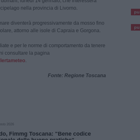
 domani, lunedì 14 gennaio, che interesserà
Arcipelago nella provincia di Livorno.
pu
l mare diventerà progressivamente da mosso fino
pu
icolare, attorno alle isole di Capraia e Gorgona.
gliate e per le norme di comportamento da tenere
ni consultare la pagina
llertameteo
.
Fonte: Regione Toscana
osto 2026
do, Fimmg Toscana: "Bene codice