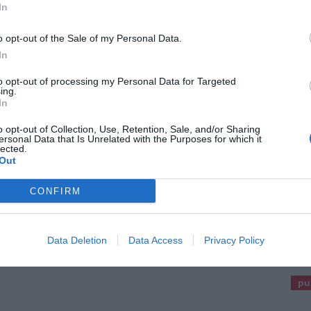
TÀ
5 Agosto 2026
In
ci del Padule di Fucecchio: "Deludente
o opt-out of the Sale of my Personal Data.
no Faunistico Venatorio. Ma arrivano
he segnali positivi"
In
30 luglio scorso la Regione Toscana ha
to opt-out of processing my Personal Data for Targeted
ovato a maggioranza il Piano Faunistico
ing.
torio e non è un buon piano! Come i piani
In
edenti esso discende da una visione [...]
o opt-out of Collection, Use, Retention, Sale, and/or Sharing
As
ersonal Data that Is Unrelated with the Purposes for which it
lected.
Out
CONFIRM
Data Deletion
Data Access
Privacy Policy
pu