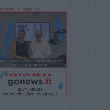
onews.tv
Photogallery
poli]
A 'Pillole di Storia' si analizza il legame tra
Empoli e l'epoca napoleonica