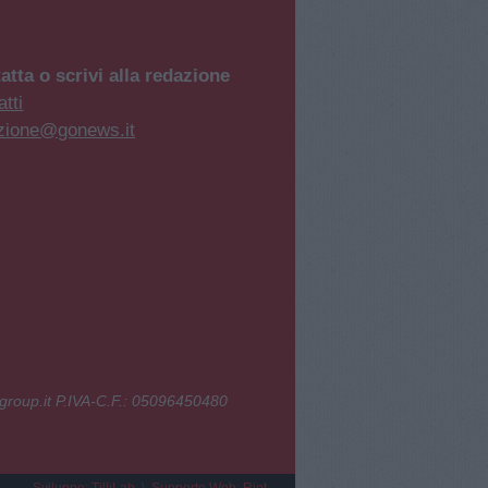
atta o scrivi alla redazione
tti
zione@gonews.it
group.it P.IVA-C.F.: 05096450480