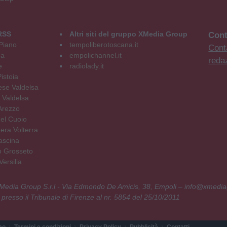
RSS
Altri siti del gruppo XMedia Group
Cont
Piano
tempoliberotoscana.it
Conta
na
empolichannel.it
reda
e
radiolady.it
istoia
se Valdelsa
 Valdelsa
Arezzo
el Cuoio
era Volterra
ascina
o Grosseto
ersilia
 XMedia Group S.r.l - Via Edmondo De Amicis, 38, Empoli – info@xmedia
 presso il Tribunale di Firenze al nr. 5854 del 25/10/2011