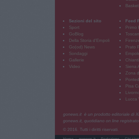
Basket
Sezioni del sito
Feed 
Sport
Primo 
GoBlog
Tosca
Della Storia d'Empoli
Firenz
Go(od) News
Prato P
Sondaggi
Empole
Gallerie
Chianti
Video
Siena 
Zona d
Ponted
Pisa C
Livorn
Lucca V
gonews.it è un prodotto editoriale di
gonews.it, quotidiano on line registrato
© 2016. Tutti i diritti riservati.