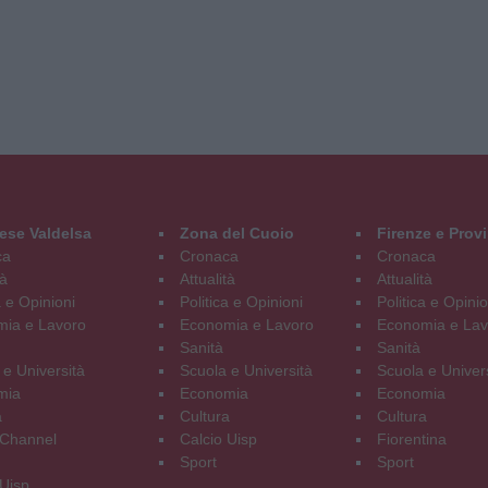
ese Valdelsa
Zona del Cuoio
Firenze e Prov
ca
Cronaca
Cronaca
tà
Attualità
Attualità
a e Opinioni
Politica e Opinioni
Politica e Opinio
ia e Lavoro
Economia e Lavoro
Economia e Lav
Sanità
Sanità
 e Università
Scuola e Università
Scuola e Univer
mia
Economia
Economia
a
Cultura
Cultura
Channel
Calcio Uisp
Fiorentina
Sport
Sport
 Uisp