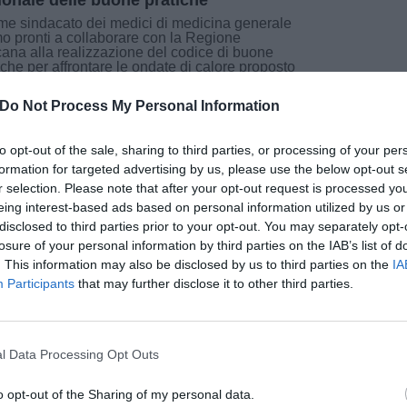
ionale delle buone pratiche"
e sindacato dei medici di medicina generale
o pronti a collaborare con la Regione
ana alla realizzazione del codice di buone
iche per affrontare le ondate di calore proposto
presidente Giani. Il caldo [...]
Do Not Process My Personal Information
to opt-out of the sale, sharing to third parties, or processing of your per
formation for targeted advertising by us, please use the below opt-out s
osto 2026
r selection. Please note that after your opt-out request is processed y
Next Generation Fest tra i nuovi nomi
eing interest-based ads based on personal information utilized by us or
lo Ruffini, ROB e Gli Autogol
disclosed to third parties prior to your opt-out. You may separately opt-
losure of your personal information by third parties on the IAB’s list of
llunga l’elenco di artisti, divulgatori, creator,
pu
onalità provenienti dal mondo delle istituzioni,
. This information may also be disclosed by us to third parties on the
IA
a cultura, della scienza, dell’impresa, confermati
Participants
that may further disclose it to other third parties.
l’appuntamento del 10 ottobre al teatro
Maggio Fiorentino che ospiterà la quinta
one [...]
l Data Processing Opt Outs
o opt-out of the Sharing of my personal data.
Pu