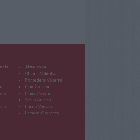
incia
Altre zone
Chianti Valdelsa
Pontedera Volterra
ni
Pisa Cascina
oro
Prato Pistoia
Siena Arezzo
sità
Lucca Versilia
Livorno Grosseto