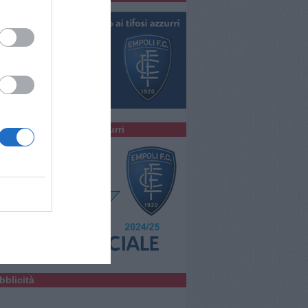
colta la Radio degli Azzurri
bblicità