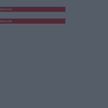
bblicità
bblicità