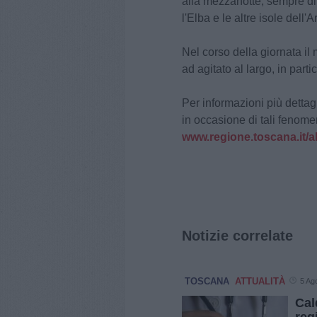
alla mezzanotte, sempre di
l'Elba e le altre isole dell'
Nel corso della giornata i
ad agitato al largo, in part
Per informazioni più detta
in occasione di tali fenome
www.regione.toscana.it/a
Notizie correlate
TOSCANA
ATTUALITÀ
5 Ag
Cal