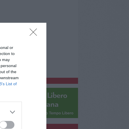
sonal or
ection to
ou may
 personal
out of the
 downstream
bblicitàCl
B’s List of
bblicità