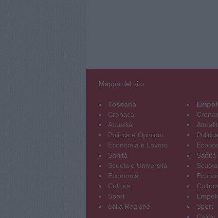
Mappa del sito
Toscana
Empol
Cronaca
Crona
Attualità
Attuali
Politica e Opinioni
Politic
Economia e Lavoro
Econom
Sanità
Sanità
Scuola e Università
Scuola
Economia
Econo
Cultura
Cultur
Sport
Empoli
dalla Regione
Sport
Calcio