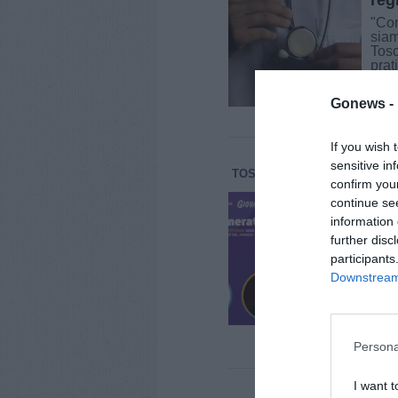
reg
"Com
siam
Tosc
prat
dal 
Gonews -
If you wish 
sensitive in
TOSCANA
ATTUALITÀ
5 Ag
confirm you
Al 
continue se
Pao
information 
further disc
Si a
pers
participants
dell
Downstream 
per 
del 
edizi
Persona
I want t