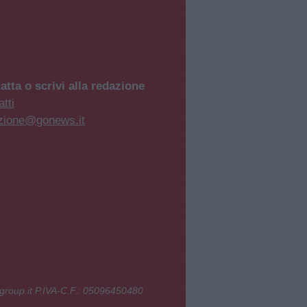
atta o scrivi alla redazione
tti
zione@gonews.it
group.it P.IVA-C.F.: 05096450480