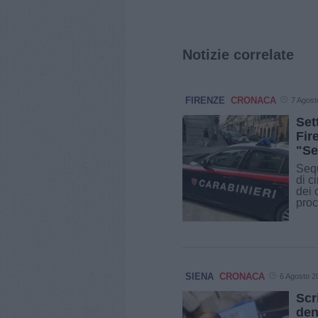
Notizie correlate
FIRENZE
CRONACA
7 Agost
Set
Fir
"Se
Sequ
di c
dei 
proc
SIENA
CRONACA
6 Agosto 2
Scr
den