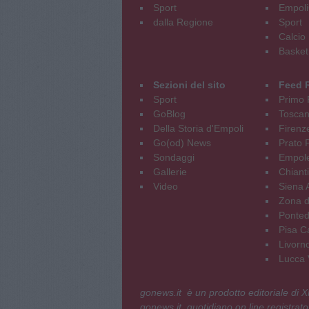
Sport
Empoli
dalla Regione
Sport
Calcio
Basket
Sezioni del sito
Feed 
Sport
Primo 
GoBlog
Tosca
Della Storia d'Empoli
Firenz
Go(od) News
Prato P
Sondaggi
Empole
Gallerie
Chianti
Video
Siena 
Zona d
Ponted
Pisa C
Livorn
Lucca V
gonews.it è un prodotto editoriale di
gonews.it, quotidiano on line registrato