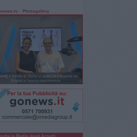
onews.tv
Photogallery
poli]
A 'Pillole di Storia' si analizza il legame tra
Empoli e l'epoca napoleonica
colta la Radio degli Azzurri