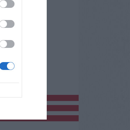
bblicitàCl
bblicità
bblicità