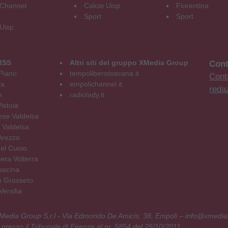
Channel
Calcio Uisp
Fiorentina
Sport
Sport
 Uisp
RSS
Altri siti del gruppo XMedia Group
Cont
Piano
tempoliberotoscana.it
Conta
na
empolichannel.it
reda
e
radiolady.it
istoia
se Valdelsa
 Valdelsa
Arezzo
el Cuoio
era Volterra
ascina
o Grosseto
ersilia
 XMedia Group S.r.l - Via Edmondo De Amicis, 38, Empoli – info@xmedia
 presso il Tribunale di Firenze al nr. 5854 del 25/10/2011