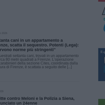
o 2026
tanta cani in un appartamento a
enze, scatta il sequestro. Potenti (Lega):
rvono norme più stringenti"
estrati settanta cani, trovati in un appartamento
irca 80 metri quadrati a Firenze. L'operazione
carabinieri della sezione Cites, coordinata dalla
ura di Firenze, è scattata a seguito delle [...]
026
itte contro Meloni e la Polizia a Siena,
unciato un 24enne