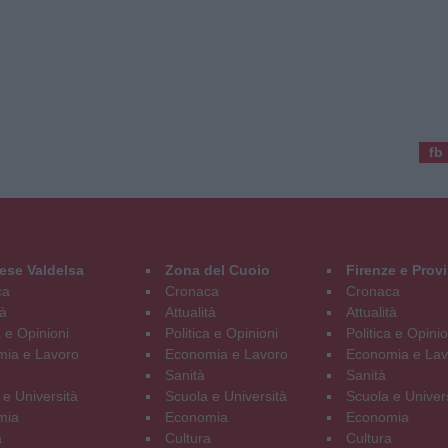
fb
ese Valdelsa
Zona del Cuoio
Firenze e Prov
ca
Cronaca
Cronaca
tà
Attualità
Attualità
a e Opinioni
Politica e Opinioni
Politica e Opinio
ia e Lavoro
Economia e Lavoro
Economia e Lav
Sanità
Sanità
 e Università
Scuola e Università
Scuola e Univer
mia
Economia
Economia
a
Cultura
Cultura