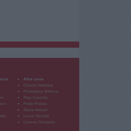
incia
Altre zone
Chianti Valdelsa
Pontedera Volterra
ni
Pisa Cascina
oro
Prato Pistoia
Siena Arezzo
sità
Lucca Versilia
Livorno Grosseto