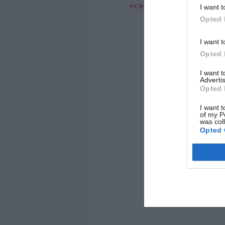
<< Indietro
I want t
Opted 
I want t
Opted 
I want 
Advertis
Opted 
I want t
of my P
was col
Opted 