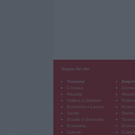
Mappa del sito
Toscana
Empol
Cronaca
Crona
Attualità
Attuali
Politica e Opinioni
Politic
Economia e Lavoro
Econom
Sanità
Sanità
Scuola e Università
Scuola
Economia
Econo
Cultura
Cultur