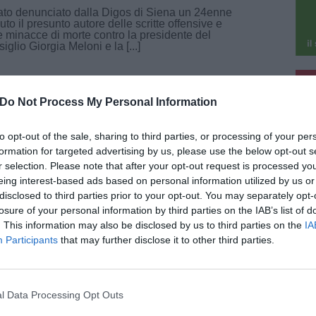
ato denunciato dalla Digos di Siena un 24enne
nuto il presunto autore delle scritte offensive e
e minacce di morte contro la presidente del
iglio Giorgia Meloni e la [...]
pu
Do Not Process My Personal Information
pu
o 2026
to opt-out of the sale, sharing to third parties, or processing of your per
formation for targeted advertising by us, please use the below opt-out s
a in un negozio e aggredisce il titolare:
r selection. Please note that after your opt-out request is processed y
estato 52enne a Firenze
eing interest-based ads based on personal information utilized by us or
a avrebbe rubato alcuni articoli da un negozio
disclosed to third parties prior to your opt-out. You may separately opt-
iazza Santa Maria Novella, poi, scoperto dal
lare, avrebbe cercato di fuggire minacciando i
losure of your personal information by third parties on the IAB’s list of
enti e aggredendo il commerciante. È con [...]
. This information may also be disclosed by us to third parties on the
IA
Participants
that may further disclose it to other third parties.
l Data Processing Opt Outs