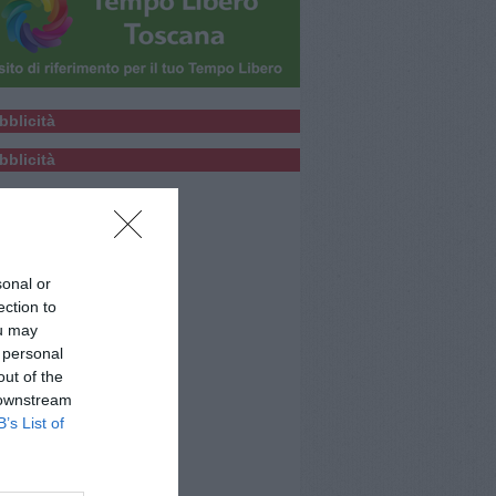
bblicità
bblicità
sonal or
ection to
ou may
 personal
out of the
 downstream
B’s List of