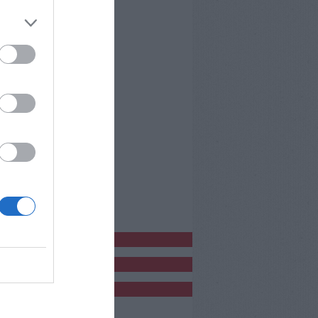
bblicitàCl
bblicità
bblicità