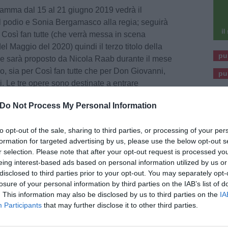
ramma dal 15 al 21 giugno 2019 vedrà il
l podio e Sonia Bergamasco alla regia; seguirà
 Così fan tutte (che verrà messa in scena
el Maggio del 2020) quindi il terzo titolo della
pu
che sarà proposto da Nicola Raab durante il mese
o, sia per Così fan tutte che per Don Giovanni,
pu
i. Le tre opere sono destinate a entrare
del Maggio.
Do Not Process My Personal Information
 via durante il prossimo Festival, vuole essere
to opt-out of the sale, sharing to third parties, or processing of your per
pere tra le più celebri ed eseguite, però viste e
formation for targeted advertising by us, please use the below opt-out s
a una prospettiva diversa, cioè da occhi al
r selection. Please note that after your opt-out request is processed y
dente Cristiano Chiarot, che continua: “i tre
eing interest-based ads based on personal information utilized by us or
ti a essere sempre reinterpretati, tante sono
disclosed to third parties prior to your opt-out. You may separately opt-
 contenuti che possono essere riportati a nuovo
losure of your personal information by third parties on the IAB’s list of
ti innumerevoli volte”.
. This information may also be disclosed by us to third parties on the
IA
Participants
that may further disclose it to other third parties.
unge: “Non siamo qui per stabilire una linea,