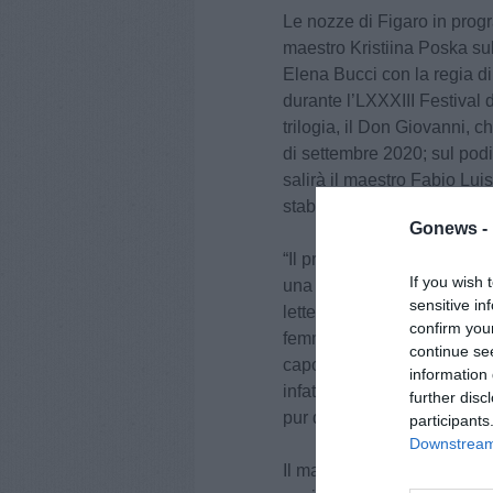
Le nozze di Figaro in prog
maestro Kristiina Poska su
Elena Bucci con la regia di
durante l’LXXXIII Festival d
trilogia, il Don Giovanni, 
di settembre 2020; sul podi
salirà il maestro Fabio Luis
stabilmente nel repertorio 
Gonews -
“Il progetto che prenderà il
If you wish 
una nuova proposta di tre o
sensitive in
lette, per la prima volta, d
confirm you
femminile” dice il sovrinten
continue se
capolavori si prestano infat
information 
infatti le sfaccettature e i
further disc
pur dopo averli visti e rivis
participants
Downstream 
Il maestro Fabio Luisi aggi