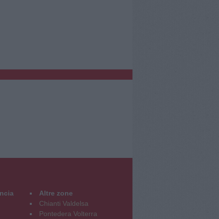
incia
Altre zone
Chianti Valdelsa
Pontedera Volterra