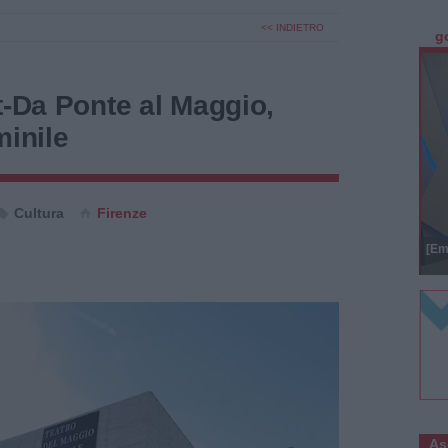
<< INDIETRO
g
t-Da Ponte al Maggio,
minile
Cultura
Firenze
[Em
As