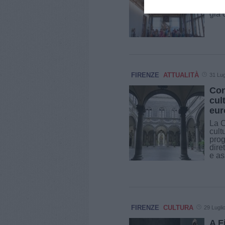
comp
già c
FIRENZE
ATTUALITÀ
31 Lug
Con
cul
eur
La C
cult
prog
dire
e ass
FIRENZE
CULTURA
29 Lugli
A F