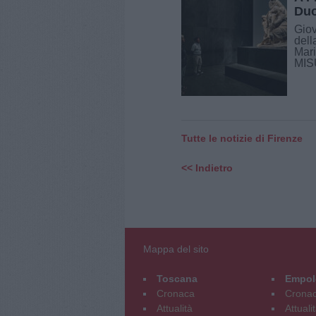
Duo
Giov
dell
Mari
MISU
Tutte le notizie di Firenze
<< Indietro
Mappa del sito
Toscana
Empol
Cronaca
Crona
Attualità
Attuali