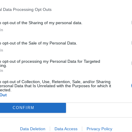
to con questa prospettiva, terrà conto ovviamente
rsonalità di Sonia Bergamasco, Elena Bucci e
l Data Processing Opt Outs
a stilistica, delle loro idee estetiche e il modo
elle tre opere che restano sempre molto attuali.
o opt-out of the Sharing of my personal data.
 tutti assieme se ne parli e si formi una
In
 curiosità rispetto al lavoro di tutti, consentendo
o opt-out of the Sale of my Personal Data.
ndevolmente dall’altro”.
In
Fonte: Maggio Musicale Fiorentino
to opt-out of processing my Personal Data for Targeted
ing.
In
o opt-out of Collection, Use, Retention, Sale, and/or Sharing
ersonal Data that Is Unrelated with the Purposes for which it
lected.
Out
pu
o 2026
CONFIRM
Pu
ti, Uffizi, Boboli: presentato un piano di
erventi da 50 milioni
pu
iano di interventi da 50 milioni di euro destinato
Data Deletion
Data Access
Privacy Policy
asformare, nell'arco di due anni, l'intero