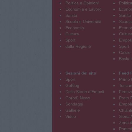
Politica e Opinioni
Politic
Economia e Lavoro
Econom
Sanità
Sanità
Scuola e Università
Scuola
Economia
Econo
Cultura
Cultur
Sport
Empoli
dalla Regione
Sport
Calcio
Basket
Sezioni del sito
Feed 
Sport
Primo 
GoBlog
Tosca
Della Storia d'Empoli
Firenz
Go(od) News
Prato P
Sondaggi
Empole
Gallerie
Chianti
Video
Siena 
Zona d
Ponted