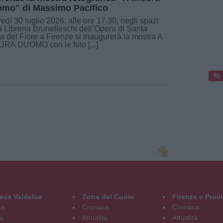
mo" di Massimo Pacifico
edì 30 luglio 2026, alle ore 17.30, negli spazi
a Libreria Brunelleschi dell’Opera di Santa
a del Fiore a Firenze si inaugurerà la mostra A
RA DUOMO con le foto [...]
fb
ese Valdelsa
Zona del Cuoio
Firenze e Prov
ca
Cronaca
Cronaca
tà
Attualità
Attualità