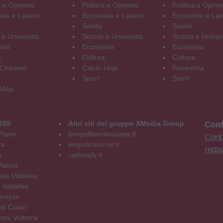
a e Opinioni
Politica e Opinioni
Politica e Opinio
ia e Lavoro
Economia e Lavoro
Economia e Lav
Sanità
Sanità
 e Università
Scuola e Università
Scuola e Univer
mia
Economia
Economia
a
Cultura
Cultura
Channel
Calcio Uisp
Fiorentina
Sport
Sport
 Uisp
RSS
Altri siti del gruppo XMedia Group
Cont
Piano
tempoliberotoscana.it
Conta
na
empolichannel.it
reda
e
radiolady.it
istoia
se Valdelsa
 Valdelsa
Arezzo
el Cuoio
era Volterra