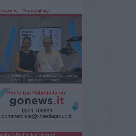
onews.tv
Photogallery
poli]
A 'Pillole di Storia' si analizza il legame tra
Empoli e l'epoca napoleonica
colta la Radio degli Azzurri