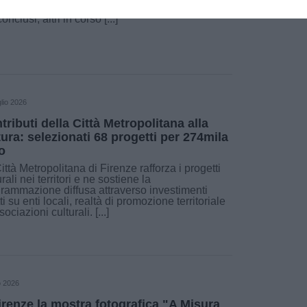
lesso delle Gallerie degli Uffizi. I lavori, alcuni
onclusi, altri in corso [...]
lio 2026
tributi della Città Metropolitana alla
tura: selezionati 68 progetti per 274mila
o
ittà Metropolitana di Firenze rafforza i progetti
urali nei territori e ne sostiene la
rammazione diffusa attraverso investimenti
tti su enti locali, realtà di promozione territoriale
ociazioni culturali. [...]
o 2026
irenze la mostra fotografica "A Misura