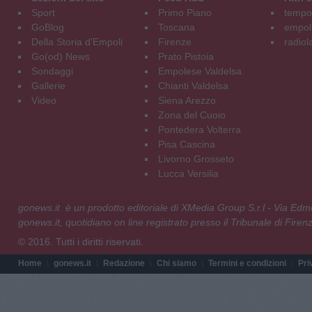
Sport
Primo Piano
tempol
GoBlog
Toscana
empoli
Della Storia d'Empoli
Firenze
radiol
Go(od) News
Prato Pistoia
Sondaggi
Empolese Valdelsa
Gallerie
Chianti Valdelsa
Video
Siena Arezzo
Zona del Cuoio
Pontedera Volterra
Pisa Cascina
Livorno Grosseto
Lucca Versilia
gonews.it è un prodotto editoriale di XMedia Group S.r.l - Via E
gonews.it, quotidiano on line registrato presso il Tribunale di Fire
© 2016. Tutti i diritti riservati.
Home
gonews.it
Redazione
Chi siamo
Termini e condizioni
Pri