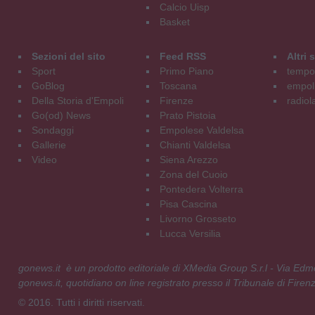
Calcio Uisp
Basket
Sezioni del sito
Feed RSS
Altri
Sport
Primo Piano
tempol
GoBlog
Toscana
empoli
Della Storia d'Empoli
Firenze
radiol
Go(od) News
Prato Pistoia
Sondaggi
Empolese Valdelsa
Gallerie
Chianti Valdelsa
Video
Siena Arezzo
Zona del Cuoio
Pontedera Volterra
Pisa Cascina
Livorno Grosseto
Lucca Versilia
gonews.it è un prodotto editoriale di XMedia Group S.r.l - Via E
gonews.it, quotidiano on line registrato presso il Tribunale di Fire
© 2016. Tutti i diritti riservati.