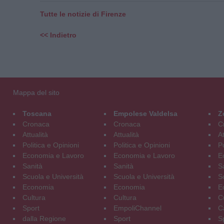
Tutte le notizie di Firenze
<< Indietro
Mappa del sito
Toscana
Empolese Valdelsa
Z
Cronaca
Cronaca
C
Attualità
Attualità
At
Politica e Opinioni
Politica e Opinioni
Po
Economia e Lavoro
Economia e Lavoro
E
Sanità
Sanità
S
Scuola e Università
Scuola e Università
S
Economia
Economia
E
Cultura
Cultura
C
Sport
EmpoliChannel
C
dalla Regione
Sport
S