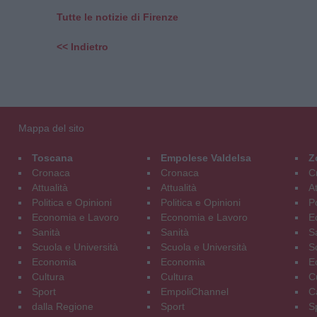
Tutte le notizie di Firenze
<< Indietro
Mappa del sito
Toscana
Empolese Valdelsa
Z
Cronaca
Cronaca
C
Attualità
Attualità
At
Politica e Opinioni
Politica e Opinioni
Po
Economia e Lavoro
Economia e Lavoro
E
Sanità
Sanità
S
Scuola e Università
Scuola e Università
S
Economia
Economia
E
Cultura
Cultura
C
Sport
EmpoliChannel
C
dalla Regione
Sport
S