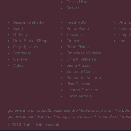
Calcio Uisp
Basket
Sezioni del sito
Feed RSS
Altri
Sport
Primo Piano
tempol
GoBlog
Toscana
empoli
Della Storia d'Empoli
Firenze
radiol
Go(od) News
Prato Pistoia
Sondaggi
Empolese Valdelsa
Gallerie
Chianti Valdelsa
Video
Siena Arezzo
Zona del Cuoio
Pontedera Volterra
Pisa Cascina
Livorno Grosseto
Lucca Versilia
gonews.it è un prodotto editoriale di XMedia Group S.r.l - Via E
gonews.it, quotidiano on line registrato presso il Tribunale di Fire
© 2016. Tutti i diritti riservati.