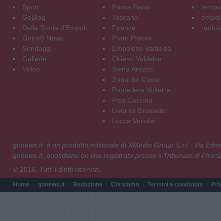
Sport
Primo Piano
tempol
GoBlog
Toscana
empoli
Della Storia d'Empoli
Firenze
radiol
Go(od) News
Prato Pistoia
Sondaggi
Empolese Valdelsa
Gallerie
Chianti Valdelsa
Video
Siena Arezzo
Zona del Cuoio
Pontedera Volterra
Pisa Cascina
Livorno Grosseto
Lucca Versilia
gonews.it è un prodotto editoriale di XMedia Group S.r.l - Via E
gonews.it, quotidiano on line registrato presso il Tribunale di Fire
© 2016. Tutti i diritti riservati.
Home
gonews.it
Redazione
Chi siamo
Termini e condizioni
Pri