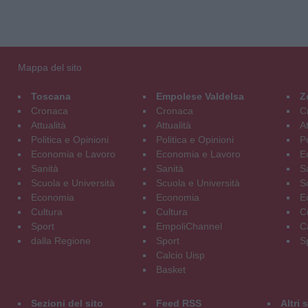
Mappa del sito
Toscana
Empolese Valdelsa
Z
Cronaca
Cronaca
C
Attualità
Attualità
At
Politica e Opinioni
Politica e Opinioni
Po
Economia e Lavoro
Economia e Lavoro
E
Sanità
Sanità
S
Scuola e Università
Scuola e Università
S
Economia
Economia
E
Cultura
Cultura
C
Sport
EmpoliChannel
C
dalla Regione
Sport
S
Calcio Uisp
Basket
Sezioni del sito
Feed RSS
Altri