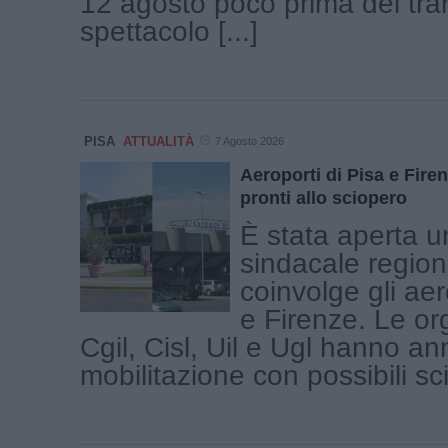
12 agosto poco prima del tr
spettacolo [...]
PISA
ATTUALITÀ
7 Agosto 2026
Aeroporti di Pisa e Firen
pronti allo sciopero
È stata aperta u
sindacale region
coinvolge gli aer
e Firenze. Le or
Cgil, Cisl, Uil e Ugl hanno a
mobilitazione con possibili scio