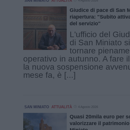
SAN MINIATO
ATTUALITÀ
4 Agosto 2026
Giudice di pace di San M
riapertura: "Subito attiva
del servizio"
L'ufficio del Giu
di San Miniato s
tornare piename
operativo in autunno. A fare i
la nuova sospensione avvenu
mese fa, è [...]
SAN MINIATO
ATTUALITÀ
4 Agosto 2026
Quasi 20mila euro per s
valorizzare il patrimoni
Miniato