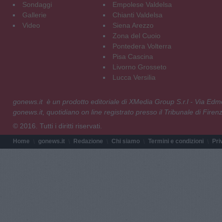
Sondaggi
Empolese Valdelsa
Gallerie
Chianti Valdelsa
Video
Siena Arezzo
Zona del Cuoio
Pontedera Volterra
Pisa Cascina
Livorno Grosseto
Lucca Versilia
gonews.it è un prodotto editoriale di XMedia Group S.r.l - Via E
gonews.it, quotidiano on line registrato presso il Tribunale di Fire
© 2016. Tutti i diritti riservati.
Home
gonews.it
Redazione
Chi siamo
Termini e condizioni
Pri