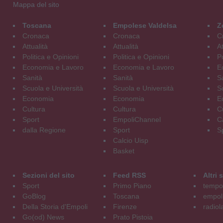
Mappa del sito
Toscana
Empolese Valdelsa
Z
Cronaca
Cronaca
C
Attualità
Attualità
At
Politica e Opinioni
Politica e Opinioni
Po
Economia e Lavoro
Economia e Lavoro
E
Sanità
Sanità
S
Scuola e Università
Scuola e Università
S
Economia
Economia
E
Cultura
Cultura
C
Sport
EmpoliChannel
C
dalla Regione
Sport
S
Calcio Uisp
Basket
Sezioni del sito
Feed RSS
Altri
Sport
Primo Piano
tempol
GoBlog
Toscana
empoli
Della Storia d'Empoli
Firenze
radiol
Go(od) News
Prato Pistoia