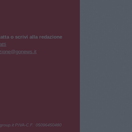
atta o scrivi alla redazione
tti
zione@gonews.it
group.it P.IVA-C.F.: 05096450480