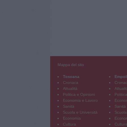
Mappa del sito
Toscana
Empol
Cronaca
Crona
Attualità
Attuali
Politica e Opinioni
Politic
Economia e Lavoro
Econom
Sanità
Sanità
Scuola e Università
Scuola
Economia
Econo
Cultura
Cultur