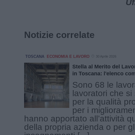
Uf
Notizie correlate
TOSCANA
ECONOMIA E LAVORO
30 Aprile 2026
Stella al Merito del Lav
in Toscana: l'elenco co
Sono 68 le lavora
lavoratori che si 
per la qualità pr
per i migliorame
hanno apportato all’attività q
della propria azienda o per gl