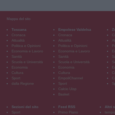
Mappa del sito
Toscana
Empolese Valdelsa
Z
Cronaca
Cronaca
C
Attualità
Attualità
At
Politica e Opinioni
Politica e Opinioni
Po
Economia e Lavoro
Economia e Lavoro
E
Sanità
Sanità
S
Scuola e Università
Scuola e Università
S
Economia
Economia
E
Cultura
Cultura
C
Sport
EmpoliChannel
C
dalla Regione
Sport
S
Calcio Uisp
Basket
Sezioni del sito
Feed RSS
Altri
Sport
Primo Piano
tempol