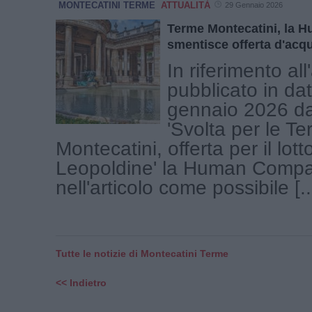
MONTECATINI TERME
ATTUALITÀ
29 Gennaio 2026
Terme Montecatini, la
smentisce offerta d'acq
In riferimento all
pubblicato in da
gennaio 2026 dal
'Svolta per le Te
Montecatini, offerta per il lott
Leopoldine' la Human Compan
nell'articolo come possibile [..
Tutte le notizie di Montecatini Terme
<< Indietro