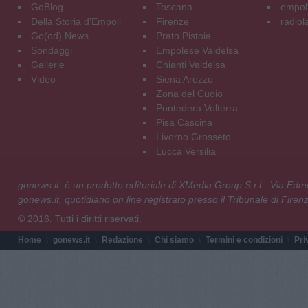
GoBlog
Toscana
empoli
Della Storia d'Empoli
Firenze
radiol
Go(od) News
Prato Pistoia
Sondaggi
Empolese Valdelsa
Gallerie
Chianti Valdelsa
Video
Siena Arezzo
Zona del Cuoio
Pontedera Volterra
Pisa Cascina
Livorno Grosseto
Lucca Versilia
gonews.it è un prodotto editoriale di XMedia Group S.r.l - Via E
gonews.it, quotidiano on line registrato presso il Tribunale di Fire
© 2016. Tutti i diritti riservati.
Home
gonews.it
Redazione
Chi siamo
Termini e condizioni
Pri