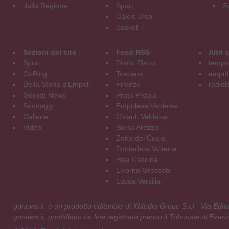
dalla Regione
Sport
S
Calcio Uisp
Basket
Sezioni del sito
Feed RSS
Altri
Sport
Primo Piano
tempol
GoBlog
Toscana
empoli
Della Storia d'Empoli
Firenze
radiol
Go(od) News
Prato Pistoia
Sondaggi
Empolese Valdelsa
Gallerie
Chianti Valdelsa
Video
Siena Arezzo
Zona del Cuoio
Pontedera Volterra
Pisa Cascina
Livorno Grosseto
Lucca Versilia
gonews.it è un prodotto editoriale di XMedia Group S.r.l - Via E
gonews.it, quotidiano on line registrato presso il Tribunale di Fire