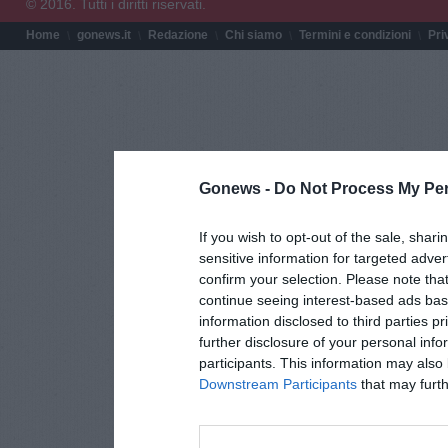
© 2016. Tutti i diritti riservati.
Home
gonews.it
Redazione
Chi siamo
Termini e condizioni
Pri
Gonews -
Do Not Process My Per
If you wish to opt-out of the sale, shari
sensitive information for targeted adver
confirm your selection. Please note tha
continue seeing interest-based ads base
information disclosed to third parties p
further disclosure of your personal info
participants. This information may also 
Downstream Participants
that may furthe