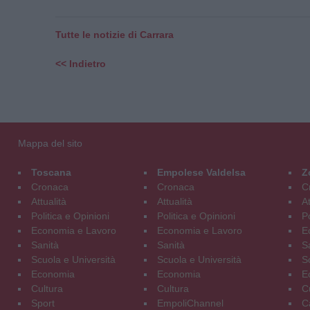
Tutte le notizie di Carrara
<< Indietro
Mappa del sito
Toscana
Empolese Valdelsa
Z
Cronaca
Cronaca
C
Attualità
Attualità
At
Politica e Opinioni
Politica e Opinioni
Po
Economia e Lavoro
Economia e Lavoro
E
Sanità
Sanità
S
Scuola e Università
Scuola e Università
S
Economia
Economia
E
Cultura
Cultura
C
Sport
EmpoliChannel
C