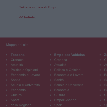
Tutte le notizie di Empoli
<< Indietro
Mappa del sito
Toscana
Empolese Valdelsa
Z
Cronaca
Cronaca
C
Attualità
Attualità
At
Politica e Opinioni
Politica e Opinioni
Po
Economia e Lavoro
Economia e Lavoro
E
Sanità
Sanità
S
Scuola e Università
Scuola e Università
S
Economia
Economia
E
Cultura
Cultura
C
Sport
EmpoliChannel
C
dalla Regione
Sport
S