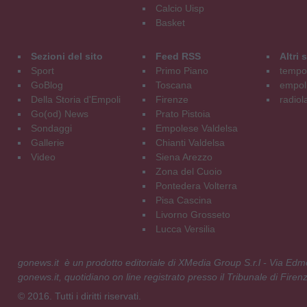
Calcio Uisp
Basket
Sezioni del sito
Feed RSS
Altri
Sport
Primo Piano
tempol
GoBlog
Toscana
empoli
Della Storia d'Empoli
Firenze
radiol
Go(od) News
Prato Pistoia
Sondaggi
Empolese Valdelsa
Gallerie
Chianti Valdelsa
Video
Siena Arezzo
Zona del Cuoio
Pontedera Volterra
Pisa Cascina
Livorno Grosseto
Lucca Versilia
gonews.it è un prodotto editoriale di XMedia Group S.r.l - Via E
gonews.it, quotidiano on line registrato presso il Tribunale di Fire
© 2016. Tutti i diritti riservati.