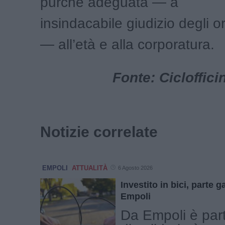
purché adeguata — a
insindacabile giudizio degli o
— all’età e alla corporatura.
Fonte: Cicloffic
Notizie correlate
EMPOLI
ATTUALITÀ
6 Agosto 2026
Investito in bici, parte g
Empoli
Da Empoli è part