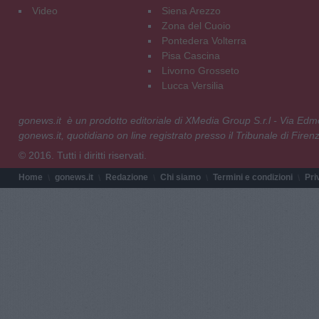
Video
Siena Arezzo
Zona del Cuoio
Pontedera Volterra
Pisa Cascina
Livorno Grosseto
Lucca Versilia
gonews.it è un prodotto editoriale di XMedia Group S.r.l - Via E
gonews.it, quotidiano on line registrato presso il Tribunale di Fire
© 2016. Tutti i diritti riservati.
Home
gonews.it
Redazione
Chi siamo
Termini e condizioni
Pri