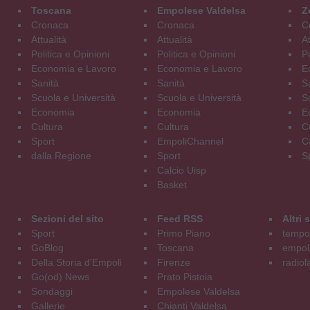
Toscana
Empolese Valdelsa
Z
Cronaca
Cronaca
C
Attualità
Attualità
At
Politica e Opinioni
Politica e Opinioni
Po
Economia e Lavoro
Economia e Lavoro
E
Sanità
Sanità
S
Scuola e Università
Scuola e Università
S
Economia
Economia
E
Cultura
Cultura
C
Sport
EmpoliChannel
C
dalla Regione
Sport
S
Calcio Uisp
Basket
Sezioni del sito
Feed RSS
Altri
Sport
Primo Piano
tempol
GoBlog
Toscana
empoli
Della Storia d'Empoli
Firenze
radiol
Go(od) News
Prato Pistoia
Sondaggi
Empolese Valdelsa
Gallerie
Chianti Valdelsa