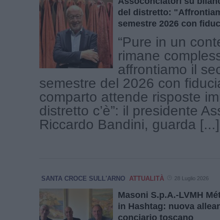
Assoconciatori su bilanc
del distretto: "Affront
semestre 2026 con fiduc
“Pure in un cont
rimane comples
affrontiamo il s
semestre del 2026 con fiducia
comparto attende risposte imp
distretto c’è”: il presidente A
Riccardo Bandini, guarda [...]
SANTA CROCE SULL'ARNO
ATTUALITÀ
28 Luglio 2026
Masoni S.p.A.-LVMH Méti
in Hashtag: nuova allean
conciario toscano