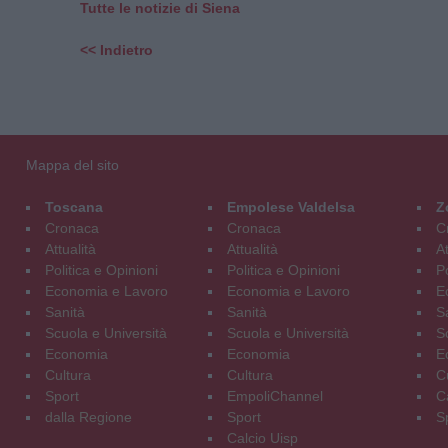
Tutte le notizie di Siena
<< Indietro
Mappa del sito
Toscana
Empolese Valdelsa
Z
Cronaca
Cronaca
C
Attualità
Attualità
At
Politica e Opinioni
Politica e Opinioni
Po
Economia e Lavoro
Economia e Lavoro
E
Sanità
Sanità
S
Scuola e Università
Scuola e Università
S
Economia
Economia
E
Cultura
Cultura
C
Sport
EmpoliChannel
C
dalla Regione
Sport
S
Calcio Uisp