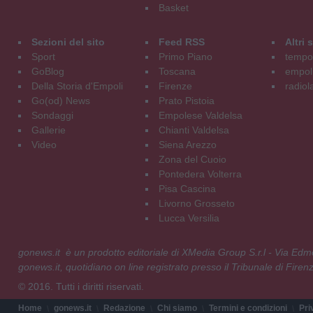
Basket
Sezioni del sito
Feed RSS
Altri
Sport
Primo Piano
tempol
GoBlog
Toscana
empoli
Della Storia d'Empoli
Firenze
radiol
Go(od) News
Prato Pistoia
Sondaggi
Empolese Valdelsa
Gallerie
Chianti Valdelsa
Video
Siena Arezzo
Zona del Cuoio
Pontedera Volterra
Pisa Cascina
Livorno Grosseto
Lucca Versilia
gonews.it è un prodotto editoriale di XMedia Group S.r.l - Via E
gonews.it, quotidiano on line registrato presso il Tribunale di Fire
© 2016. Tutti i diritti riservati.
Home
gonews.it
Redazione
Chi siamo
Termini e condizioni
Pri