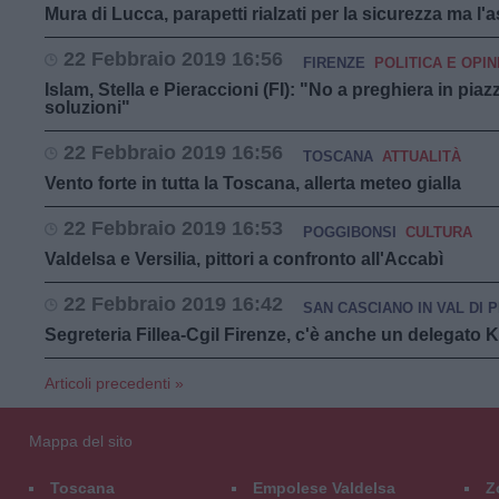
Mura di Lucca, parapetti rialzati per la sicurezza ma l'
22 Febbraio 2019 16:56
FIRENZE
POLITICA E OPIN
Islam, Stella e Pieraccioni (FI): "No a preghiera in piaz
soluzioni"
22 Febbraio 2019 16:56
TOSCANA
ATTUALITÀ
Vento forte in tutta la Toscana, allerta meteo gialla
22 Febbraio 2019 16:53
POGGIBONSI
CULTURA
Valdelsa e Versilia, pittori a confronto all'Accabì
22 Febbraio 2019 16:42
SAN CASCIANO IN VAL DI 
Segreteria Fillea-Cgil Firenze, c'è anche un delegato
Articoli precedenti »
Mappa del sito
Toscana
Empolese Valdelsa
Z