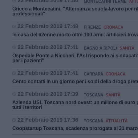
22 Febbraio 2019 17:56
MONTECATINI TERME
ATT
Grieco a Montecatini: "Alternanza scuola-lavoro per rila
professionali"
22 Febbraio 2019 17:48
FIRENZE
CRONACA
In casa del 62enne morto oltre 100 armi: artificieri t
22 Febbraio 2019 17:41
BAGNO A RIPOLI
SANITÀ
Ospedale Ponte a Niccheri, l'Asl risponde ai sindacati
per i pazienti"
22 Febbraio 2019 17:41
CARRARA
CRONACA
Cento contatti in un giorno per i soldi della droga prete
22 Febbraio 2019 17:39
TOSCANA
SANITÀ
Azienda USL Toscana nord ovest: un milione di euro 
tutti i territori
22 Febbraio 2019 17:36
TOSCANA
ATTUALITÀ
Coopstartup Toscana, scadenza prorogata al 31 marz