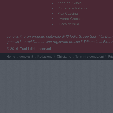
Zona del Cuoio
Pontedera Volterra
Pisa Cascina
Livorno Grosseto
Lucca Versilia
gonews.it è un prodotto editoriale di XMedia Group S.r.l - Via E
gonews.it, quotidiano on line registrato presso il Tribunale di Fire
© 2016. Tutti i diritti riservati.
Home
gonews.it
Redazione
Chi siamo
Termini e condizioni
Pri