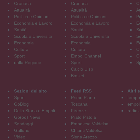
Cronaca
Cronaca
C
Attualità
Attualità
At
Politica e Opinioni
Politica e Opinioni
Po
Economia e Lavoro
Economia e Lavoro
E
Sanità
Sanità
S
Scuola e Università
Scuola e Università
S
Economia
Economia
E
Cultura
Cultura
C
Sport
EmpoliChannel
C
dalla Regione
Sport
S
Calcio Uisp
Basket
Sezioni del sito
Feed RSS
Altri
Sport
Primo Piano
tempol
GoBlog
Toscana
empoli
Della Storia d'Empoli
Firenze
radiol
Go(od) News
Prato Pistoia
Sondaggi
Empolese Valdelsa
Gallerie
Chianti Valdelsa
Video
Siena Arezzo