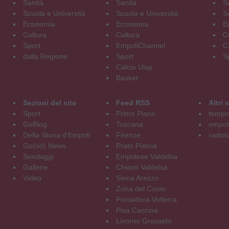
Sanità
Sanità
S
Scuola e Università
Scuola e Università
S
Economia
Economia
E
Cultura
Cultura
C
Sport
EmpoliChannel
C
dalla Regione
Sport
S
Calcio Uisp
Basket
Sezioni del sito
Feed RSS
Altri
Sport
Primo Piano
tempol
GoBlog
Toscana
empoli
Della Storia d'Empoli
Firenze
radiol
Go(od) News
Prato Pistoia
Sondaggi
Empolese Valdelsa
Gallerie
Chianti Valdelsa
Video
Siena Arezzo
Zona del Cuoio
Pontedera Volterra
Pisa Cascina
Livorno Grosseto