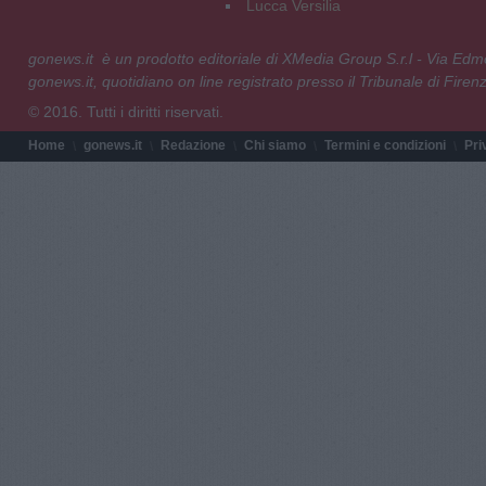
Lucca Versilia
gonews.it è un prodotto editoriale di XMedia Group S.r.l - Via E
gonews.it, quotidiano on line registrato presso il Tribunale di Fire
© 2016. Tutti i diritti riservati.
Home
gonews.it
Redazione
Chi siamo
Termini e condizioni
Pri