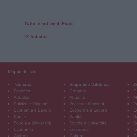
Tutte le notizie di Prato
<< Indietro
Mappa del sito
Toscana
Empolese Valdelsa
Z
Cronaca
Cronaca
C
Attualità
Attualità
At
Politica e Opinioni
Politica e Opinioni
Po
Economia e Lavoro
Economia e Lavoro
E
Sanità
Sanità
S
Scuola e Università
Scuola e Università
S
Economia
Economia
E
Cultura
Cultura
C