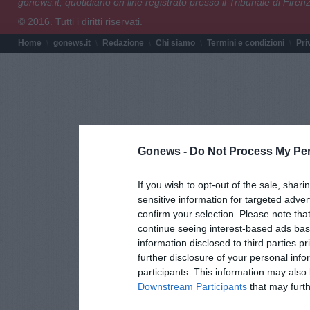
gonews.it, quotidiano on line registrato presso il Tribunale di Fire
© 2016. Tutti i diritti riservati.
Home
gonews.it
Redazione
Chi siamo
Termini e condizioni
Pri
Gonews -
Do Not Process My Per
If you wish to opt-out of the sale, shari
sensitive information for targeted adver
confirm your selection. Please note tha
continue seeing interest-based ads base
information disclosed to third parties p
further disclosure of your personal info
participants. This information may also 
Downstream Participants
that may furthe