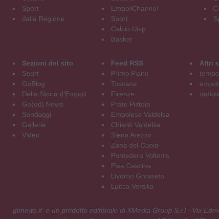
Sport
EmpoliChannel
C
dalla Regione
Sport
S
Calcio Uisp
Basket
Sezioni del sito
Feed RSS
Altri
Sport
Primo Piano
tempol
GoBlog
Toscana
empoli
Della Storia d'Empoli
Firenze
radiol
Go(od) News
Prato Pistoia
Sondaggi
Empolese Valdelsa
Gallerie
Chianti Valdelsa
Video
Siena Arezzo
Zona del Cuoio
Pontedera Volterra
Pisa Cascina
Livorno Grosseto
Lucca Versilia
gonews.it è un prodotto editoriale di XMedia Group S.r.l - Via E