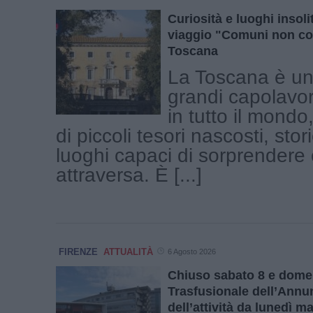
Curiosità e luoghi insolit
viaggio "Comuni non co
Toscana
La Toscana è una
grandi capolavor
in tutto il mond
di piccoli tesori nascosti, stor
luoghi capaci di sorprendere c
attraversa. È [...]
FIRENZE
ATTUALITÀ
6 Agosto 2026
Chiuso sabato 8 e domen
Trasfusionale dell’Annu
dell’attività da lunedì ma