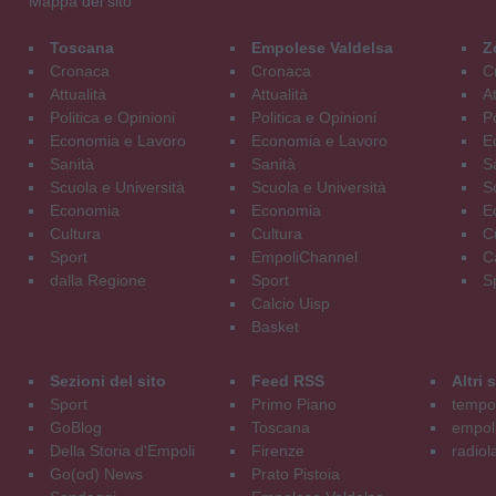
Mappa del sito
Toscana
Empolese Valdelsa
Z
Cronaca
Cronaca
C
Attualità
Attualità
At
Politica e Opinioni
Politica e Opinioni
Po
Economia e Lavoro
Economia e Lavoro
E
Sanità
Sanità
S
Scuola e Università
Scuola e Università
S
Economia
Economia
E
Cultura
Cultura
C
Sport
EmpoliChannel
C
dalla Regione
Sport
S
Calcio Uisp
Basket
Sezioni del sito
Feed RSS
Altri
Sport
Primo Piano
tempol
GoBlog
Toscana
empoli
Della Storia d'Empoli
Firenze
radiol
Go(od) News
Prato Pistoia