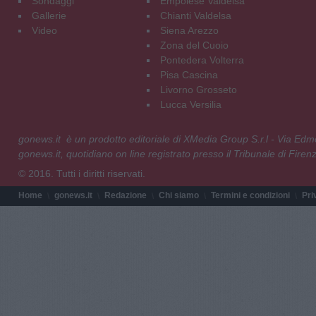
Sondaggi
Empolese Valdelsa
Gallerie
Chianti Valdelsa
Video
Siena Arezzo
Zona del Cuoio
Pontedera Volterra
Pisa Cascina
Livorno Grosseto
Lucca Versilia
gonews.it è un prodotto editoriale di XMedia Group S.r.l - Via E
gonews.it, quotidiano on line registrato presso il Tribunale di Fire
© 2016. Tutti i diritti riservati.
Home
gonews.it
Redazione
Chi siamo
Termini e condizioni
Pri