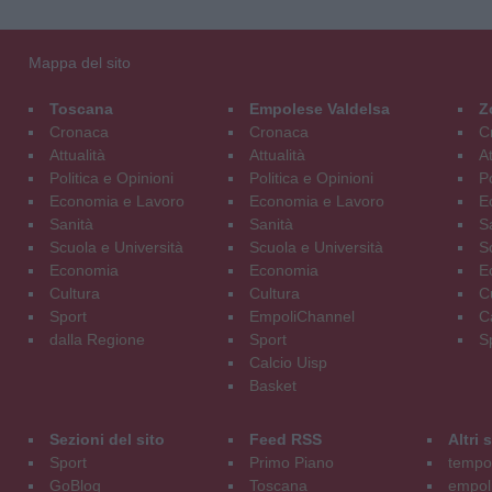
Mappa del sito
Toscana
Empolese Valdelsa
Z
Cronaca
Cronaca
C
Attualità
Attualità
At
Politica e Opinioni
Politica e Opinioni
Po
Economia e Lavoro
Economia e Lavoro
E
Sanità
Sanità
S
Scuola e Università
Scuola e Università
S
Economia
Economia
E
Cultura
Cultura
C
Sport
EmpoliChannel
C
dalla Regione
Sport
S
Calcio Uisp
Basket
Sezioni del sito
Feed RSS
Altri
Sport
Primo Piano
tempol
GoBlog
Toscana
empoli