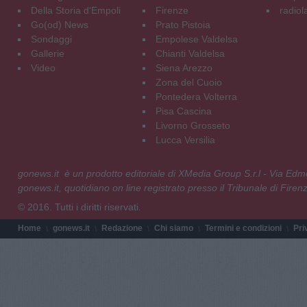
Della Storia d'Empoli
Firenze
radiol
Go(od) News
Prato Pistoia
Sondaggi
Empolese Valdelsa
Gallerie
Chianti Valdelsa
Video
Siena Arezzo
Zona del Cuoio
Pontedera Volterra
Pisa Cascina
Livorno Grosseto
Lucca Versilia
gonews.it è un prodotto editoriale di XMedia Group S.r.l - Via E
gonews.it, quotidiano on line registrato presso il Tribunale di Fire
© 2016. Tutti i diritti riservati.
Home
gonews.it
Redazione
Chi siamo
Termini e condizioni
Pri