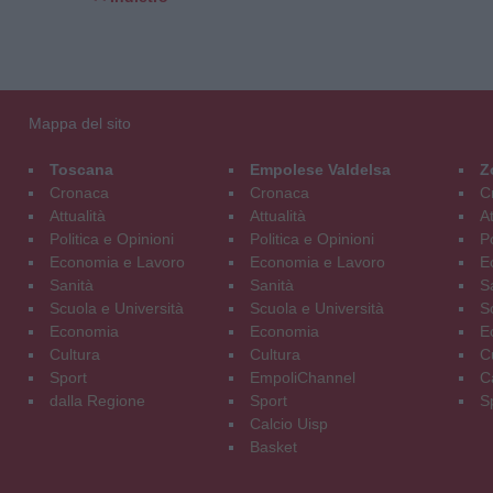
Mappa del sito
Toscana
Empolese Valdelsa
Z
Cronaca
Cronaca
C
Attualità
Attualità
At
Politica e Opinioni
Politica e Opinioni
Po
Economia e Lavoro
Economia e Lavoro
E
Sanità
Sanità
S
Scuola e Università
Scuola e Università
S
Economia
Economia
E
Cultura
Cultura
C
Sport
EmpoliChannel
C
dalla Regione
Sport
S
Calcio Uisp
Basket