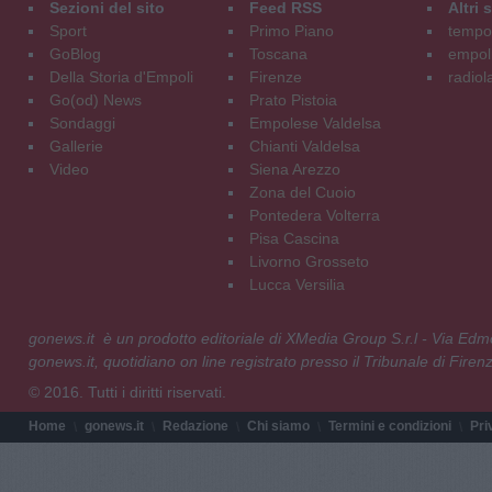
Sezioni del sito
Feed RSS
Altri
Sport
Primo Piano
tempol
GoBlog
Toscana
empoli
Della Storia d'Empoli
Firenze
radiol
Go(od) News
Prato Pistoia
Sondaggi
Empolese Valdelsa
Gallerie
Chianti Valdelsa
Video
Siena Arezzo
Zona del Cuoio
Pontedera Volterra
Pisa Cascina
Livorno Grosseto
Lucca Versilia
gonews.it è un prodotto editoriale di XMedia Group S.r.l - Via E
gonews.it, quotidiano on line registrato presso il Tribunale di Fire
© 2016. Tutti i diritti riservati.
Home
gonews.it
Redazione
Chi siamo
Termini e condizioni
Pri