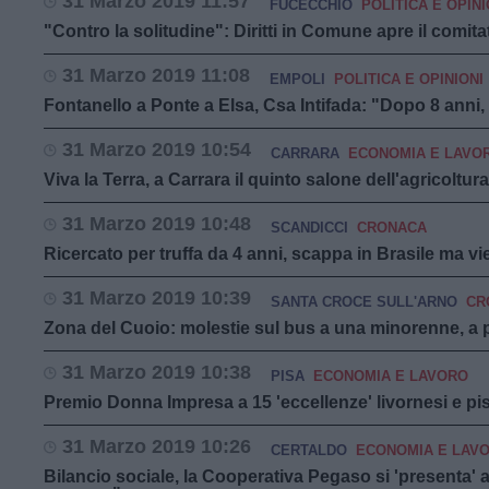
31 Marzo 2019 11:57
FUCECCHIO
POLITICA E OPINI
"Contro la solitudine": Diritti in Comune apre il comit
31 Marzo 2019 11:08
EMPOLI
POLITICA E OPINIONI
Fontanello a Ponte a Elsa, Csa Intifada: "Dopo 8 anni,
31 Marzo 2019 10:54
CARRARA
ECONOMIA E LAVO
Viva la Terra, a Carrara il quinto salone dell'agricoltura
31 Marzo 2019 10:48
SCANDICCI
CRONACA
Ricercato per truffa da 4 anni, scappa in Brasile ma vie
31 Marzo 2019 10:39
SANTA CROCE SULL'ARNO
CR
Zona del Cuoio: molestie sul bus a una minorenne, a
31 Marzo 2019 10:38
PISA
ECONOMIA E LAVORO
Premio Donna Impresa a 15 'eccellenze' livornesi e pi
31 Marzo 2019 10:26
CERTALDO
ECONOMIA E LAV
Bilancio sociale, la Cooperativa Pegaso si 'presenta' 