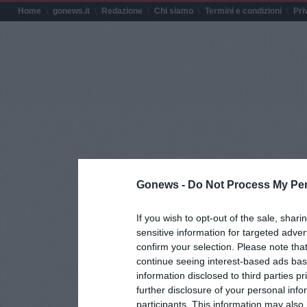
Home
gonews.it
Redazione
Chi siamo
Termini e condizioni
Pri
Gonews -
Do Not Process My Per
If you wish to opt-out of the sale, shari
sensitive information for targeted adver
confirm your selection. Please note tha
continue seeing interest-based ads base
information disclosed to third parties p
further disclosure of your personal info
participants. This information may also 