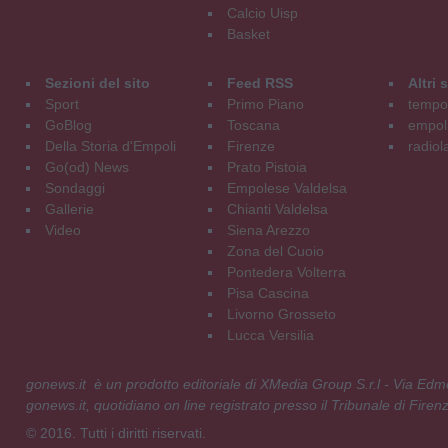
Calcio Uisp
Basket
Sezioni del sito
Feed RSS
Altri
Sport
Primo Piano
tempol
GoBlog
Toscana
empoli
Della Storia d'Empoli
Firenze
radiol
Go(od) News
Prato Pistoia
Sondaggi
Empolese Valdelsa
Gallerie
Chianti Valdelsa
Video
Siena Arezzo
Zona del Cuoio
Pontedera Volterra
Pisa Cascina
Livorno Grosseto
Lucca Versilia
gonews.it è un prodotto editoriale di XMedia Group S.r.l - Via E
gonews.it, quotidiano on line registrato presso il Tribunale di Fire
© 2016. Tutti i diritti riservati.