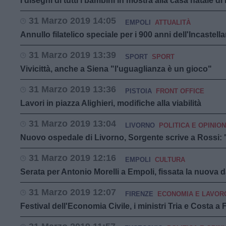
I disegni di tutti i bambini in mostra alla casa natale d
31 Marzo 2019 14:05
EMPOLI
ATTUALITÀ
Annullo filatelico speciale per i 900 anni dell'Incastel
31 Marzo 2019 13:39
SPORT
SPORT
Vivicittà, anche a Siena "l'uguaglianza è un gioco"
31 Marzo 2019 13:36
PISTOIA
FRONT OFFICE
Lavori in piazza Alighieri, modifiche alla viabilità
31 Marzo 2019 13:04
LIVORNO
POLITICA E OPINION
Nuovo ospedale di Livorno, Sorgente scrive a Rossi: "
31 Marzo 2019 12:16
EMPOLI
CULTURA
Serata per Antonio Morelli a Empoli, fissata la nuova d
31 Marzo 2019 12:07
FIRENZE
ECONOMIA E LAVOR
Festival dell'Economia Civile, i ministri Tria e Costa a 