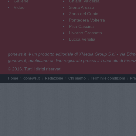
Gallerie
Chianti Valdelsa
Video
Siena Arezzo
Zona del Cuoio
Pontedera Volterra
Pisa Cascina
Livorno Grosseto
Lucca Versilia
gonews.it è un prodotto editoriale di XMedia Group S.r.l - Via E
gonews.it, quotidiano on line registrato presso il Tribunale di Fire
© 2016. Tutti i diritti riservati.
Home
gonews.it
Redazione
Chi siamo
Termini e condizioni
Pri