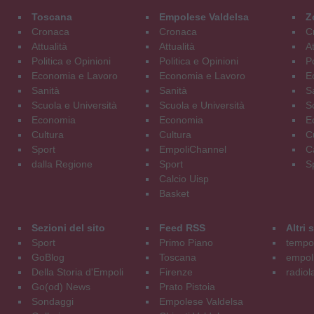
Toscana
Empolese Valdelsa
Z
Cronaca
Cronaca
C
Attualità
Attualità
At
Politica e Opinioni
Politica e Opinioni
Po
Economia e Lavoro
Economia e Lavoro
E
Sanità
Sanità
S
Scuola e Università
Scuola e Università
S
Economia
Economia
E
Cultura
Cultura
C
Sport
EmpoliChannel
C
dalla Regione
Sport
S
Calcio Uisp
Basket
Sezioni del sito
Feed RSS
Altri
Sport
Primo Piano
tempol
GoBlog
Toscana
empoli
Della Storia d'Empoli
Firenze
radiol
Go(od) News
Prato Pistoia
Sondaggi
Empolese Valdelsa