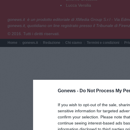
Lucca Versilia
gonews.it è un prodotto editoriale di XMedia Group S.r.l - Via E
gonews.it, quotidiano on line registrato presso il Tribunale di Fire
© 2016. Tutti i diritti riservati.
Home
gonews.it
Redazione
Chi siamo
Termini e condizioni
Pri
Gonews -
Do Not Process My Per
If you wish to opt-out of the sale, shari
sensitive information for targeted adver
confirm your selection. Please note tha
continue seeing interest-based ads base
information disclosed to third parties p