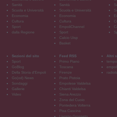
Sanità
Sanità
S
Scuola e Università
Scuola e Università
S
Economia
Economia
E
Cultura
Cultura
C
Sport
EmpoliChannel
C
dalla Regione
Sport
S
Calcio Uisp
Basket
Sezioni del sito
Feed RSS
Altri
Sport
Primo Piano
tempol
GoBlog
Toscana
empoli
Della Storia d'Empoli
Firenze
radiol
Go(od) News
Prato Pistoia
Sondaggi
Empolese Valdelsa
Gallerie
Chianti Valdelsa
Video
Siena Arezzo
Zona del Cuoio
Pontedera Volterra
Pisa Cascina
Livorno Grosseto