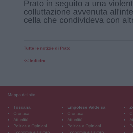
Prato in seguito a una violen
colluttazione avvenuta all'int
cella che condivideva con altri 
Tutte le notizie di Prato
<< Indietro
Mappa del sito
Toscana
Empolese Valdelsa
Z
Cronaca
Cronaca
C
Attualità
Attualità
At
Politica e Opinioni
Politica e Opinioni
Po
Economia e Lavoro
Economia e Lavoro
E