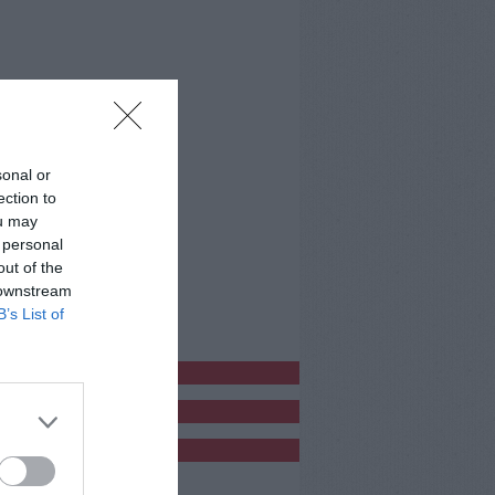
sonal or
ection to
ou may
 personal
out of the
 downstream
B’s List of
bblicitàCl
bblicità
bblicità