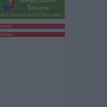
bblicità
bblicità