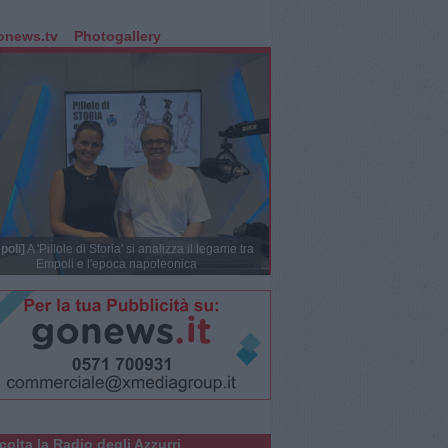
onews.tv
Photogallery
poli]
A 'Pillole di Storia' si analizza il legame tra
Empoli e l'epoca napoleonica
colta la Radio degli Azzurri