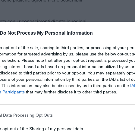
eta con i riconoscimenti di tutte le regioni.
Do Not Process My Personal Information
lla Toscana
:
to opt-out of the sale, sharing to third parties, or processing of your per
OLIO
formation for targeted advertising by us, please use the below opt-out s
r selection. Please note that after your opt-out request is processed y
 Capua Winery Leccino
eing interest-based ads based on personal information utilized by us or
disclosed to third parties prior to your opt-out. You may separately opt-
losure of your personal information by third parties on the IAB’s list of
rantoio Franci Moraiolo
. This information may also be disclosed by us to third parties on the
IA
Participants
that may further disclose it to other third parties.
co Podere Cavozzoli Cavozzoli
pu
Pu
l Data Processing Opt Outs
 Frantoio Rossi Evo
pu
o opt-out of the Sharing of my personal data.