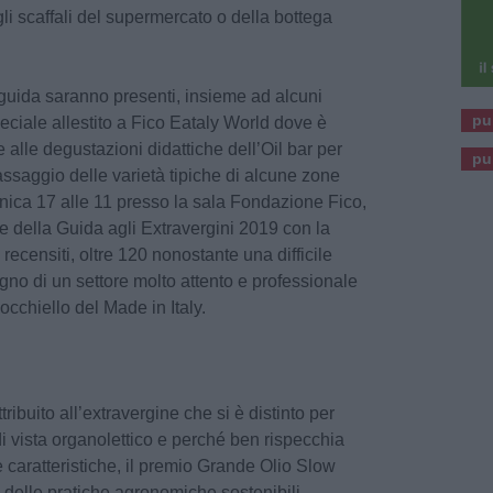
gli scaffali del supermercato o della bottega
guida saranno presenti, insieme ad alcuni
pu
peciale allestito a Fico Eataly World dove è
 alle degustazioni didattiche dell’Oil bar per
pu
assaggio delle varietà tipiche di alcune zone
menica 17 alle 11 presso la sala Fondazione Fico,
e della Guida agli Extravergini 2019 con la
 recensiti, oltre 120 nonostante una difficile
gno di un settore molto attento e professionale
’occhiello del Made in Italy.
tribuito all’extravergine che si è distinto per
di vista organolettico e perché ben rispecchia
ste caratteristiche, il premio Grande Olio Slow
 delle pratiche agronomiche sostenibili