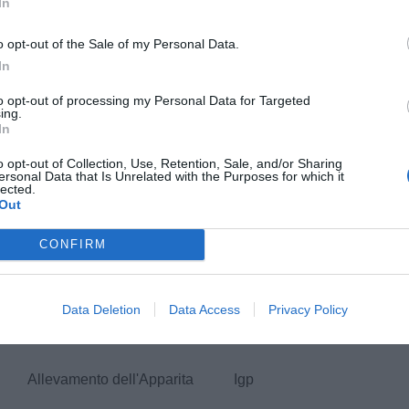
In
o Il felciaio 1929
o opt-out of the Sale of my Personal Data.
 Collemassari Evo
In
to opt-out of processing my Personal Data for Targeted
ing.
onte di Foiano Gran Cru
In
 Frescobaldi Laudemio
o opt-out of Collection, Use, Retention, Sale, and/or Sharing
ersonal Data that Is Unrelated with the Purposes for which it
lected.
io Parri Evo Parri
Out
CONFIRM
ro dei Tatanni Evo Oro
Data Deletion
Data Access
Privacy Policy
Slow Le Torri Evo Le
llevamento dell'Apparita Igp