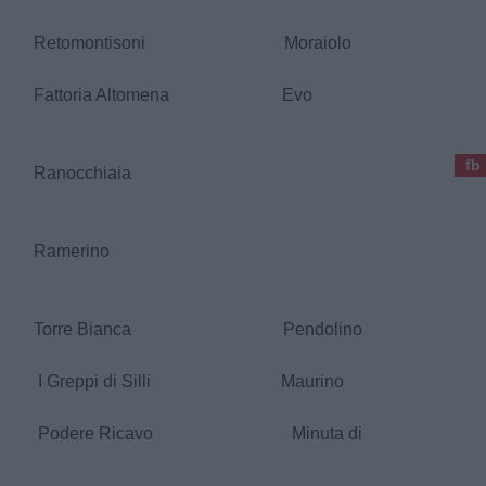
ow Retomontisoni Moraiolo
w Fattoria Altomena Evo
fb
 Slow Ranocchiaia
o Slow Ramerino
ow Torre Bianca Pendolino
w I Greppi di Silli Maurino
ow Podere Ricavo Minuta di