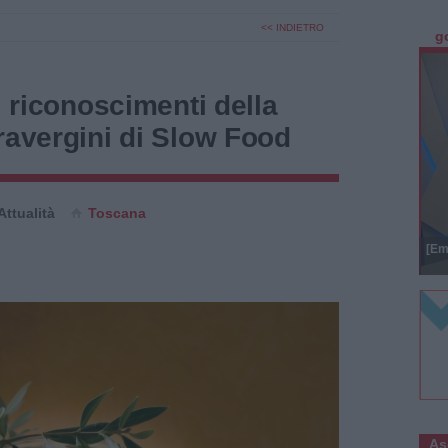
<< INDIETRO
g
i riconoscimenti della
ravergini di Slow Food
Attualità
Toscana
[Em
As