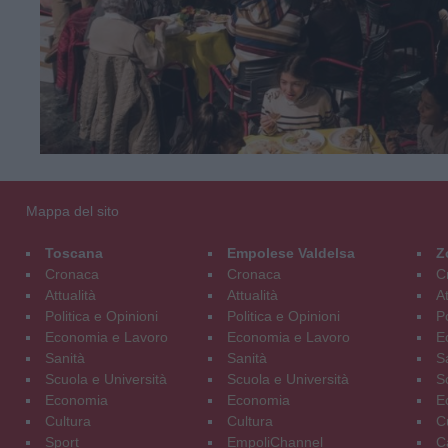
Mappa del sito
Toscana
Empolese Valdelsa
Z
Cronaca
Cronaca
C
Attualità
Attualità
At
Politica e Opinioni
Politica e Opinioni
Po
Economia e Lavoro
Economia e Lavoro
E
Sanità
Sanità
S
Scuola e Università
Scuola e Università
S
Economia
Economia
E
Cultura
Cultura
C
Sport
EmpoliChannel
C