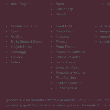
dalla Regione
Sport
S
Calcio Uisp
Basket
Sezioni del sito
Feed RSS
Altri
Sport
Primo Piano
tempol
GoBlog
Toscana
empoli
Della Storia d'Empoli
Firenze
radiol
Go(od) News
Prato Pistoia
Sondaggi
Empolese Valdelsa
Gallerie
Chianti Valdelsa
Video
Siena Arezzo
Zona del Cuoio
Pontedera Volterra
Pisa Cascina
Livorno Grosseto
Lucca Versilia
gonews.it è un prodotto editoriale di XMedia Group S.r.l - Via E
gonews.it, quotidiano on line registrato presso il Tribunale di Fire