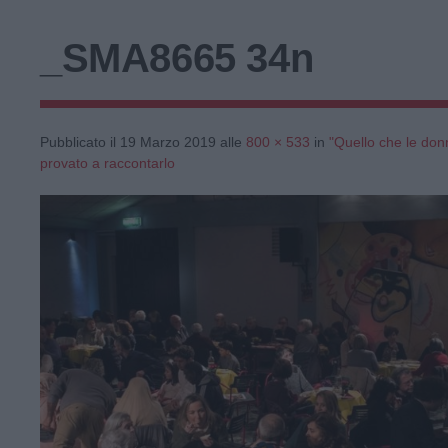
_SMA8665 34n
Pubblicato il
19 Marzo 2019
alle
800 × 533
in
"Quello che le do
provato a raccontarlo