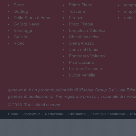
Sport
Primo Piano
tempol
GoBlog
Toscana
empoli
Della Storia d'Empoli
Firenze
radiol
Go(od) News
Prato Pistoia
Sondaggi
Empolese Valdelsa
Gallerie
Chianti Valdelsa
Video
Siena Arezzo
Zona del Cuoio
Pontedera Volterra
Pisa Cascina
Livorno Grosseto
Lucca Versilia
gonews.it è un prodotto editoriale di XMedia Group S.r.l - Via E
gonews.it, quotidiano on line registrato presso il Tribunale di Fire
© 2016. Tutti i diritti riservati.
Home
gonews.it
Redazione
Chi siamo
Termini e condizioni
Pri