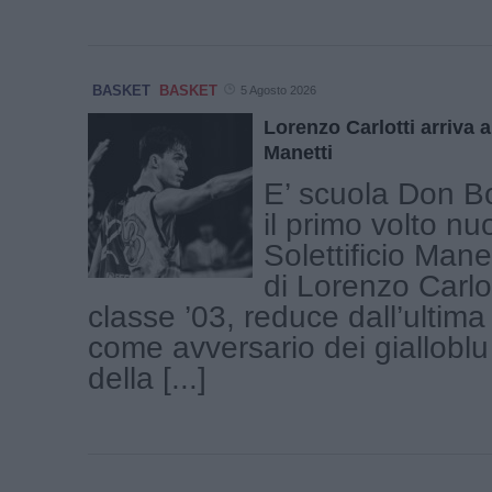
BASKET
BASKET
5 Agosto 2026
Lorenzo Carlotti arriva al
Manetti
E’ scuola Don B
il primo volto nu
Solettificio Manet
di Lorenzo Carlot
classe ’03, reduce dall’ultima
come avversario dei gialloblu t
della [...]