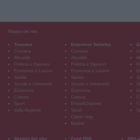
Mappa del sito
Toscana
Empolese Valdelsa
Z
Cronaca
Cronaca
C
Attualità
Attualità
At
Politica e Opinioni
Politica e Opinioni
Po
Economia e Lavoro
Economia e Lavoro
E
Sanità
Sanità
S
Scuola e Università
Scuola e Università
S
Economia
Economia
E
Cultura
Cultura
C
Sport
EmpoliChannel
C
dalla Regione
Sport
S
Calcio Uisp
Basket
Sezioni del sito
Feed RSS
Altri