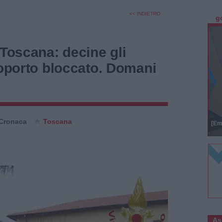
<< INDIETRO
g
 Toscana: decine gli
roporto bloccato. Domani
Cronaca
Toscana
[Em
As