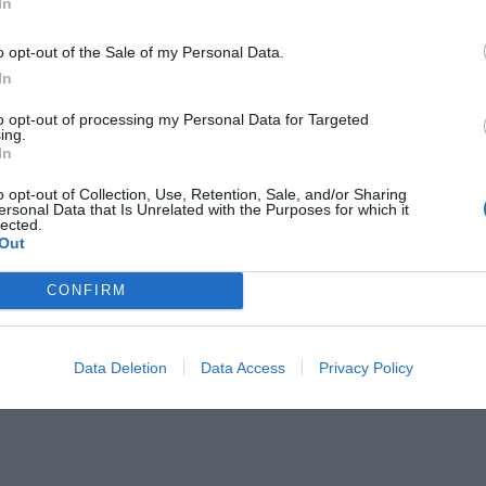
In
Colline metallifere e litorale, e fino a 60-80
ncione' proseguirà fino alle 18 di oggi, per poi
o opt-out of the Sale of my Personal Data.
 e proseguire fino alle 24 di domani, mercoledì
In
anno attenuandosi con raffiche da nord-est fino
to opt-out of processing my Personal Data for Targeted
enninici, fino a 60-80 km/h sulle zone collinari
ing.
In
 40-60 km/h sulle zone di pianura.
o opt-out of Collection, Use, Retention, Sale, and/or Sharing
 i principali rischi per l'incolumità delle persone,
ersonal Data that Is Unrelated with the Purposes for which it
lected.
alberi, alla caduta di sassi e strutture pericolanti
Out
massima cautela.
CONFIRM
ortamenti da adottare si trovano all'interno della
l sito della Regione Toscana, accessibile
gione.toscana.it/allertameteo
.
Data Deletion
Data Access
Privacy Policy