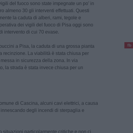
vigili del fuoco sono state impegnate un po’ in
ro almeno 30 gli interventi effettuati. Questi
ente la caduta di alberi, rami, tegole e
perativa dei vigili del fuoco di Pisa oggi sono
 di intervento di cui 70 evase.
fb
ppuccini a Pisa, la caduta di una grossa pianta
 recinzione. La viabilità è stata chiusa per
 messa in sicurezza della zona. In via
, la strada è stata invece chiusa per un
omune di Cascina, alcuni cavi elettrici, a causa
ti innescando degli incendi di sterpaglia e
 situazioni particolarmente critiche e non ci