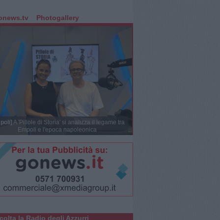
onews.tv
Photogallery
poli]
A 'Pillole di Storia' si analizza il legame tra
Empoli e l'epoca napoleonica
colta la Radio degli Azzurri