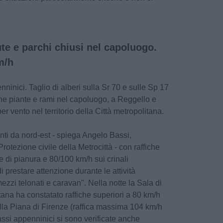
te e parchi chiusi nel capoluogo.
m/h
inici. Taglio di alberi sulla Sr 70 e sulle Sp 17
one piante e rami nel capoluogo, a Reggello e
 vento nel territorio della Città metropolitana.
enti da nord-est - spiega Angelo Bassi,
rotezione civile della Metrocittà - con raffiche
e di pianura e 80/100 km/h sui crinali
 prestare attenzione durante le attività
mezzi telonati e caravan". Nella notte la Sala di
tana ha constatato raffiche superiori a 80 km/h
ella Piana di Firenze (raffica massima 104 km/h
ssi appenninici si sono verificate anche