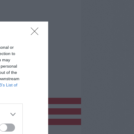
sonal or
ection to
ou may
 personal
out of the
 downstream
B’s List of
bblicitàCl
bblicità
bblicità