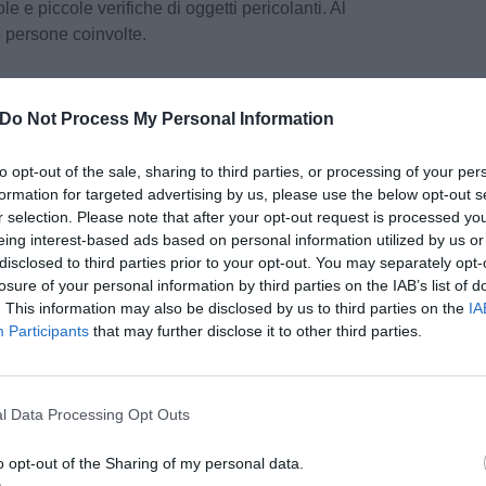
gole e piccole verifiche di oggetti pericolanti. Al
persone coinvolte.
egione
Do Not Process My Personal Information
he ha sferzato la Toscana nella notte e nel corso
to opt-out of the sale, sharing to third parties, or processing of your per
formation for targeted advertising by us, please use the below opt-out s
tiva unificata della Protezione civile regionale
r selection. Please note that after your opt-out request is processed y
ilevate significative criticità. Sentiti tutti i
eing interest-based ads based on personal information utilized by us or
ali (Ce.Si) della Protezione civile, risultano
disclosed to third parties prior to your opt-out. You may separately opt-
nari nei casi di forte vento, come la caduta di
losure of your personal information by third parties on the IAB’s list of
ramaglie o l'interruzione di alcune linee elettriche,
. This information may also be disclosed by us to third parties on the
IA
avorando già dalla prima mattina.
Participants
that may further disclose it to other third parties.
pu
i Pisa la chiusura sp 224 che collega il
Pu
ina di Pisa e problemi al tetto della chiesa di
l Data Processing Opt Outs
ce divelta la copertura di un campo da tennis. Per
pu
ancora forti venti di Grecale su tutta la regione.
o opt-out of the Sharing of my personal data.
-120 km/h sui rilievi appenninici, fino a 80-100