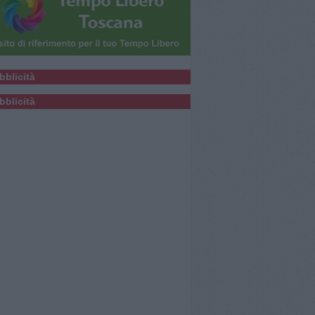
bblicità
bblicità