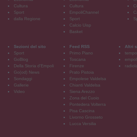
Cultura
Cultura
C
Sport
EmpoliChannel
C
dalla Regione
Sport
S
Calcio Uisp
Basket
Sezioni del sito
Feed RSS
Altri
Sport
Primo Piano
tempol
GoBlog
Toscana
empoli
Della Storia d'Empoli
Firenze
radiol
Go(od) News
Prato Pistoia
Sondaggi
Empolese Valdelsa
Gallerie
Chianti Valdelsa
Video
Siena Arezzo
Zona del Cuoio
Pontedera Volterra
Pisa Cascina
Livorno Grosseto
Lucca Versilia