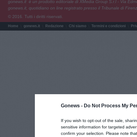
gonews.it è un prodotto editoriale di XMedia Group S.r.l - Via E
gonews.it, quotidiano on line registrato presso il Tribunale di Fire
© 2016. Tutti i diritti riservati.
Home
gonews.it
Redazione
Chi siamo
Termini e condizioni
Pri
Gonews -
Do Not Process My Per
If you wish to opt-out of the sale, shari
sensitive information for targeted adver
confirm your selection. Please note tha