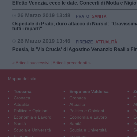
Effetto Venezia, ecco le date. Concerti di Motta e Nigiot
26 Marzo 2019 13:48
PRATO
SANITÀ
Ospedale di Prato, duro attacco di Nursid: "Gravissim
tutti i reparti"
26 Marzo 2019 13:46
FIRENZE
ATTUALITÀ
Poesia, la 'Via Crucis' di Agostino Venanzio Reali a Fi
« Articoli successivi
|
Articoli precedenti »
Mappa del sito
Toscana
Empolese Valdelsa
Z
Cronaca
Cronaca
C
Attualità
Attualità
At
Politica e Opinioni
Politica e Opinioni
Po
Economia e Lavoro
Economia e Lavoro
E
Sanità
Sanità
S
Scuola e Università
Scuola e Università
S
Economia
Economia
E