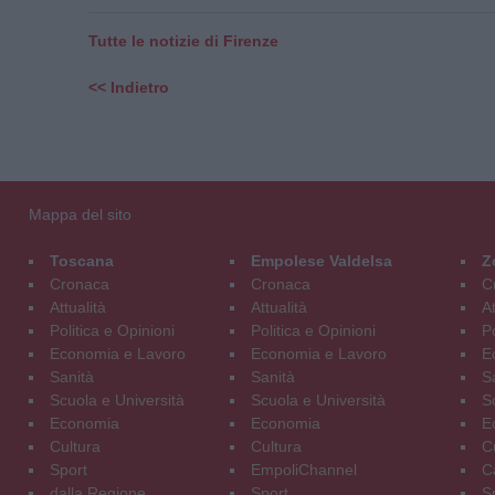
Tutte le notizie di Firenze
<< Indietro
Mappa del sito
Toscana
Empolese Valdelsa
Z
Cronaca
Cronaca
C
Attualità
Attualità
At
Politica e Opinioni
Politica e Opinioni
Po
Economia e Lavoro
Economia e Lavoro
E
Sanità
Sanità
S
Scuola e Università
Scuola e Università
S
Economia
Economia
E
Cultura
Cultura
C
Sport
EmpoliChannel
C
dalla Regione
Sport
S