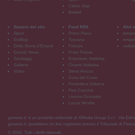
Calcio Uisp
Basket
Sezioni del sito
Feed RSS
Altri
Sport
Primo Piano
tempol
GoBlog
Toscana
empoli
Della Storia d'Empoli
Firenze
radiol
Go(od) News
Prato Pistoia
Sondaggi
Empolese Valdelsa
Gallerie
Chianti Valdelsa
Video
Siena Arezzo
Zona del Cuoio
Pontedera Volterra
Pisa Cascina
Livorno Grosseto
Lucca Versilia
gonews.it è un prodotto editoriale di XMedia Group S.r.l - Via E
gonews.it, quotidiano on line registrato presso il Tribunale di Fire
© 2016. Tutti i diritti riservati.