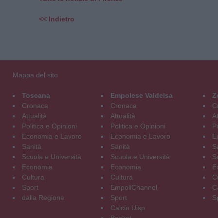
<< Indietro
Mappa del sito
Toscana
Empolese Valdelsa
Z
Cronaca
Cronaca
C
Attualità
Attualità
At
Politica e Opinioni
Politica e Opinioni
Po
Economia e Lavoro
Economia e Lavoro
E
Sanità
Sanità
S
Scuola e Università
Scuola e Università
S
Economia
Economia
E
Cultura
Cultura
C
Sport
EmpoliChannel
C
dalla Regione
Sport
S
Calcio Uisp