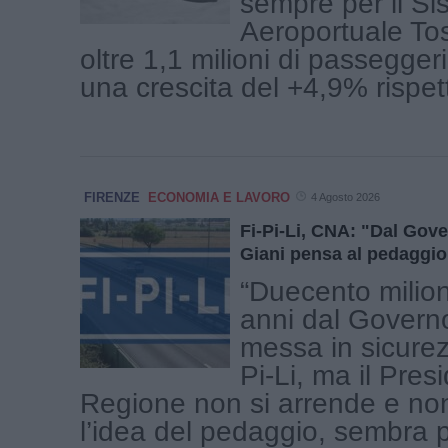
sempre per il Si
Aeroportuale To
oltre 1,1 milioni di passeggeri 
una crescita del +4,9% rispetto
FIRENZE
ECONOMIA E LAVORO
4 Agosto 2026
Fi-Pi-Li, CNA: "Dal Gov
Giani pensa al pedaggio
“Duecento milion
anni dal Governo
messa in sicurez
Pi-Li, ma il Pres
Regione non si arrende e n
l’idea del pedaggio, sembra pi