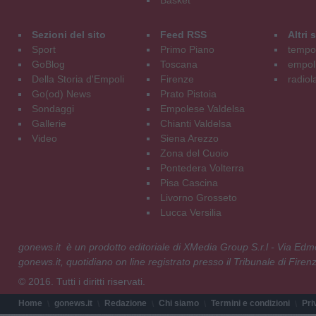
Basket
Sezioni del sito
Feed RSS
Altri
Sport
Primo Piano
tempol
GoBlog
Toscana
empoli
Della Storia d'Empoli
Firenze
radiol
Go(od) News
Prato Pistoia
Sondaggi
Empolese Valdelsa
Gallerie
Chianti Valdelsa
Video
Siena Arezzo
Zona del Cuoio
Pontedera Volterra
Pisa Cascina
Livorno Grosseto
Lucca Versilia
gonews.it è un prodotto editoriale di XMedia Group S.r.l - Via E
gonews.it, quotidiano on line registrato presso il Tribunale di Fire
© 2016. Tutti i diritti riservati.
Home
gonews.it
Redazione
Chi siamo
Termini e condizioni
Pri