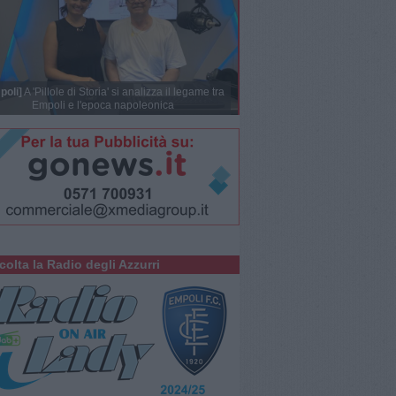
poli]
A 'Pillole di Storia' si analizza il legame tra
Empoli e l'epoca napoleonica
colta la Radio degli Azzurri