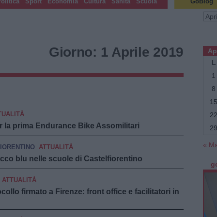
olitica
Sport
Economia
Cultura
Sanità
Scuola
GoBlog
Archi
Giorno:
1 Aprile 2019
Ap
L
1
8
1
Navigazio
←
TUALITÀ
2
Articoli
er la prima Endurance Bike Assomilitari
2
precedenti
« M
IORENTINO
ATTUALITÀ
cco blu nelle scuole di Castelfiorentino
g
ATTUALITÀ
llo firmato a Firenze: front office e facilitatori in