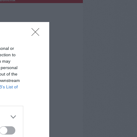
sonal or
ection to
ou may
 personal
out of the
 downstream
B’s List of