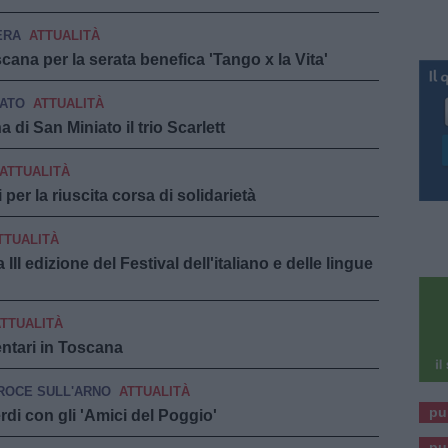
ERA
ATTUALITÀ
scana per la serata benefica 'Tango x la Vita'
IATO
ATTUALITÀ
 di San Miniato il trio Scarlett
ATTUALITÀ
 per la riuscita corsa di solidarietà
TTUALITÀ
 III edizione del Festival dell'italiano e delle lingue
TTUALITÀ
mentari in Toscana
ROCE SULL'ARNO
ATTUALITÀ
pu
di con gli 'Amici del Poggio'
pu