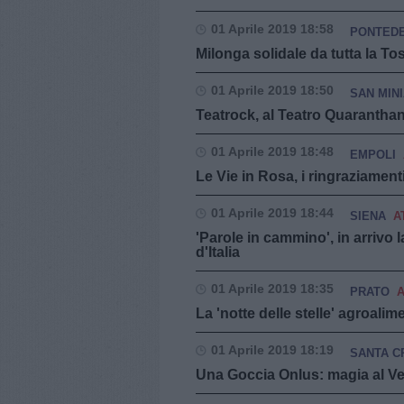
01 Aprile 2019 18:58
PONTED
Milonga solidale da tutta la To
01 Aprile 2019 18:50
SAN MIN
Teatrock, al Teatro Quaranthana
01 Aprile 2019 18:48
EMPOLI
Le Vie in Rosa, i ringraziamenti
01 Aprile 2019 18:44
SIENA
A
'Parole in cammino', in arrivo la
d'Italia
01 Aprile 2019 18:35
PRATO
A
La 'notte delle stelle' agroali
01 Aprile 2019 18:19
SANTA C
Una Goccia Onlus: magia al Ver