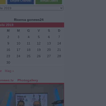
Empoli Channel
Tempo Libero
vi
Ricerca gonews24
rile 2019
M
M
G
V
S
D
2
3
4
5
6
7
9
10
11
12
13
14
5
16
17
18
19
20
21
ne
2
23
24
25
26
27
28
9
30
ar
Mag »
onews.tv
Photogallery