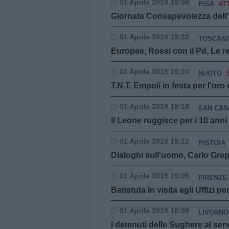
01 Aprile 2019 19:50
PISA
AT
Giornata Consapevolezza dell'A
01 Aprile 2019 19:32
TOSCAN
Europee, Rossi con il Pd. Le re
01 Aprile 2019 19:20
NUOTO
T.N.T. Empoli in festa per l'or
01 Aprile 2019 19:18
SAN CASC
Il Leone ruggisce per i 10 ann
01 Aprile 2019 19:12
PISTOIA
Dialoghi sull'uomo, Carlo Grep
01 Aprile 2019 19:09
FIRENZE
Batistuta in visita agli Uffizi pe
01 Aprile 2019 18:59
LIVORNO
I detenuti delle Sughere al servi