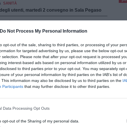
A
SANITÀ
 degli utenti, martedì 2 convegno in Sala Pegaso
ANITÀ
l Santo Stefano di Prato, operazione riuscita
Do Not Process My Personal Information
TTUALITÀ
to opt-out of the sale, sharing to third parties, or processing of your per
, dal 2014 più di 100mila km e 5.000 servizi in
formation for targeted advertising by us, please use the below opt-out s
r selection. Please note that after your opt-out request is processed y
eing interest-based ads based on personal information utilized by us or
ONACA
disclosed to third parties prior to your opt-out. You may separately opt-
 a Pisa, sequestri di merce dalla municipale
losure of your personal information by third parties on the IAB’s list of
. This information may also be disclosed by us to third parties on the
IA
E LIMITE
ATTUALITÀ
Participants
that may further disclose it to other third parties.
 con la cittadinanza alla scuola di Capraia
l Data Processing Opt Outs
POLITICA E OPINIONI
r fiorentino, la replica del Consorzio Leonardo
o opt-out of the Sharing of my personal data.