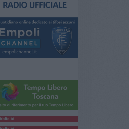
bblicità
bblicità