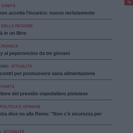
fb
SANITÀ
on accetta l'incarico: nuovo reclutamento
DALLA REGIONE
à in un libro
CRONACA
ay al peperoncino da tre giovani
NANO
ATTUALITÀ
 incontri per promuovere sana alimentazione
SANITÀ
ettore del presidio ospedaliero pistoiese
POLITICA E OPINIONI
stra dice no alla Rems: "Non c'è sicurezza per
A
ATTUALITÀ