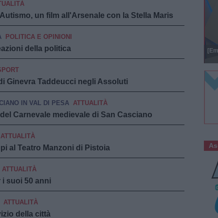
TUALITÀ
utismo, un film all'Arsenale con la Stella Maris
A
POLITICA E OPINIONI
azioni della politica
[Em
SPORT
o di Ginevra Taddeucci negli Assoluti
IANO IN VAL DI PESA
ATTUALITÀ
i del Carnevale medievale di San Casciano
ATTUALITÀ
As
pi al Teatro Manzoni di Pistoia
ATTUALITÀ
r i suoi 50 anni
ATTUALITÀ
zio della città