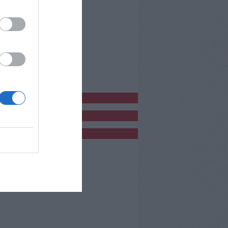
bblicitàCl
bblicità
bblicità