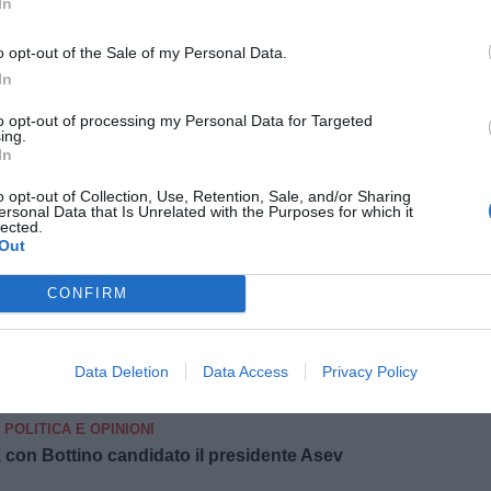
In
ATTUALITÀ
 l'assessore Perra e il consigliere Rossi (Art.1-
o opt-out of the Sale of my Personal Data.
In
SPORT
to opt-out of processing my Personal Data for Targeted
ing.
n conclusa con una sconfitta
In
URLO
ATTUALITÀ
o opt-out of Collection, Use, Retention, Sale, and/or Sharing
pu
ersonal Data that Is Unrelated with the Purposes for which it
i Oste e Montemurlo
lected.
Out
Pu
TTUALITÀ
pu
na offerta presentata dalle società ammesse al
CONFIRM
TUALITÀ
Data Deletion
Data Access
Privacy Policy
Aurelia rimossi e 19 potati
POLITICA E OPINIONI
, con Bottino candidato il presidente Asev